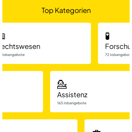
Top Kategorien
📖
🧪
Rechtswesen
Fo
49 Jobangebote
72 Jo
💁
Assistenz
163 Jobangebote