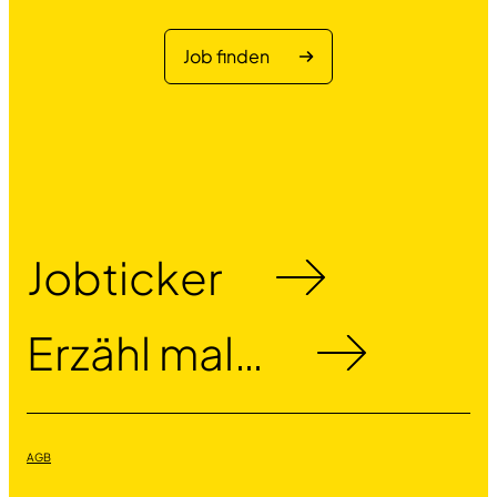
Job finden
Jobticker
Erzähl mal…
AGB