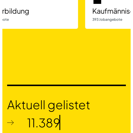
📝
💼
Weiterbildung
Kaufm
5 Jobangebote
393 Jobang
Aktuell gelistet
11.389