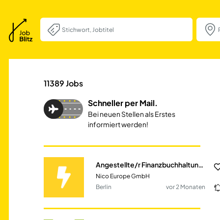
Angestellte/r Fi
11389
Jobs
Schneller per Mail.
Bei neuen Stellen als Erstes
informiert werden!
Angestellte/r Finanzbuchhaltung, Bilanzbuchhaltung
Nico Europe GmbH
Berlin
vor 2 Monaten