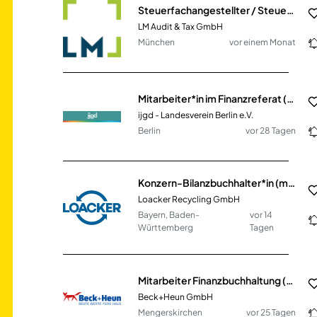
Steuerfachangestellter / Steuerfachwirt / Bilanzbuchhalter (m/w/d)
LM Audit & Tax GmbH
München
vor einem Monat
Mitarbeiter*in im Finanzreferat (m/w/d) Teilzeit
ijgd - Landesverein Berlin e.V.
Berlin
vor 28 Tagen
Konzern-Bilanzbuchhalter*in (m/w/d)
Loacker Recycling GmbH
Bayern, Baden-
vor 14
Württemberg
Tagen
Mitarbeiter Finanzbuchhaltung (m/w/d) für unseren Standort Mengerskirchen
Beck+Heun GmbH
Mengerskirchen
vor 25 Tagen