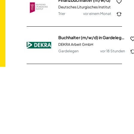
Deutsches Liturgisches Institut
Trier
vor einem Monat
Buchhalter (m/w/d) in Gardelegen in Vollzeit
DEKRA Arbeit GmbH
Gardelegen
vor 18 Stunden
Finanzbuchhalter (m/w/d)
Yamazaki Mazak Deutschland GmbH
Göppingen
vor 3 Tagen
Finanzbuchhaltung in Teilzeit (m/w/d)
Dustcontrol GmbH
Gäufelden
vor 17 Tagen