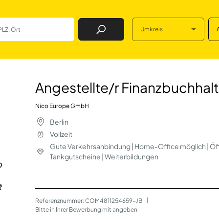
Umkreis
Job Finden
nanzbuchhaltung, B
Angestellte/r Finanzbuchhal
Nico Europe GmbH
Berlin
Vollzeit
Gute Verkehrsanbindung | Home-Office möglich | Öff
Tankgutscheine | Weiterbildungen
Referenznummer: COM4811254659-JB
 | 
Bitte in Ihrer Bewerbung mit angeben