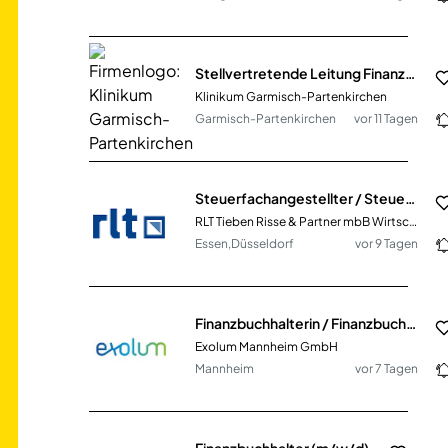
Stellvertretende Leitung Finanzbuchhaltung (m/w/d) mit Schwerpunkt Bilanzbuchhaltung
Klinikum Garmisch-Partenkirchen
Garmisch-Partenkirchen
vor 11 Tagen
Steuerfachangestellter / Steuerfachwirt / Bilanzbuchhalter (m/w/d) in Vollzeit oder Teilzeit
RLT Tieben Risse & Partner mbB Wirtschaftsprüfungsgesellschaft Steuerberatungsgesellschaft'
Essen,Düsseldorf
vor 9 Tagen
Finanzbuchhalterin / Finanzbuchhalter (w/m/d)
Exolum Mannheim GmbH
Mannheim
vor 7 Tagen
Finanzbuchhalter (m/w/d)