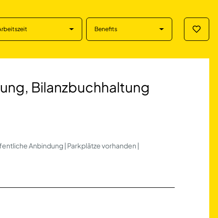
Arbeitszeit
Benefits
Merklis
ilanzbuchhaltung i
tung, Bilanzbuchhaltung
entliche Anbindung | Parkplätze vorhanden |