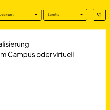
Arbeitszeit
Benefits
Merklis
ung Logistikmanag
lisierung
m Campus oder virtuell