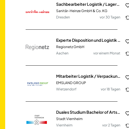
Sachbearbeiter Logistik / Lagerbüro (m/w/d)
Sanitär-Heinze GmbH & Co. KG
Dresden
vor 30 Tagen
Experte Disposition und Logistik (m/w/d)
Regionetz GmbH
Aachen
vor einem Monat
Mitarbeiter Logistik / Verpackung & Absackung (m/w/d)
EMSLAND GROUP
Wietzendorf
vor 18 Tagen
Duales Studium Bachelor of Arts - Public Administration (w/m/d)
Stadt Viernheim
Viernheim
vor 2 Tagen