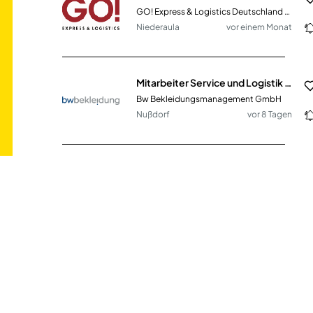
GO! Express & Logistics Deutschland GmbH
Niederaula
vor einem Monat
Mitarbeiter Service und Logistik (m/w/d)
Bw Bekleidungsmanagement GmbH
Nußdorf
vor 8 Tagen
Fachkraft für Lagerlogistik (m/w/d)
Milchwerke Berchtesgadener Land Chiemgau eG
Piding
vor einem Monat
Duales Studium Verwaltung (m/w/d)
Gemeinde Wallenhorst
Wallenhorst
vor 23 Tagen