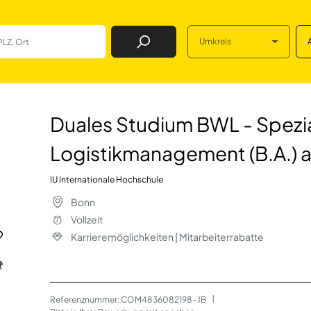
Umkreis
Job Finden
WL - Spezialisier
Duales Studium BWL - Spezia
Logistikmanagement (B.A.) a
IU Internationale Hochschule
Bonn
Vollzeit
Karrieremöglichkeiten | Mitarbeiterrabatte
Referenznummer: COM4836082198-JB
 | 