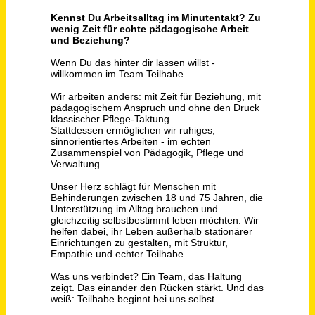
Betreuungskraft (m/w/d)
CBT - Caritas-Betriebsführungs- und Trägergesellschaft mbH
Waldbröl
vor 11 Tagen
Pflegeberater / Pflegefachkraft (m/w/d)
compass private pflegeberatung GmbH
Lingen (Ems)
vor 22 Tagen
Betreuungskraft für die Nachmittagsbetreuung (m/w/d)
SWH Sozialwerk Hamburg gGmbH
Freiburg Im Breisgau
vor 12 Tagen
Pflegeberater / Pflegefachkraft (m/w/d)
compass private pflegeberatung GmbH
Landsberg am Lech, Ammersee,
vor einem
Starnberger See
Monat