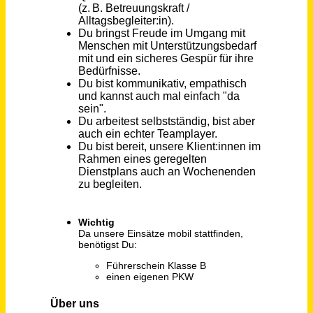
Simmerath
vor 11 Tagen
Zusätzliche Betreuungskraft (m/w/d) für das SPZ Rathenow Fontanepark (WPZ-357)
Wohn- und Pflegezentrum Havelland GmbH
Rathenow
vor 2 Tagen
Pflegemitarbeiter / Betreuungsmitarbeiter (m/w/d)
diakoniewert e. V.
Bad Salzungen
vor 2 Monaten
Leitung Betreuungsverein (m/w/d)
Betreuungsverein Rhein-Sieg-Kreis e. V.
Troisdorf
vor 26 Tagen