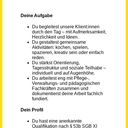
Zusätzliche Betreuungskraft nach §43b SGB XI (m/w/d)
RDA Rummelsberger Dienste für Menschen im Alter gGmbH
Garmisch-Partenkirchen
vor 18 Tagen
Betreuungskraft (m/w/d)
CBT - Caritas-Betriebsführungs- und Trägergesellschaft mbH
Bergisch Gladbach
vor 6 Tagen
Betreuungskraft in der Schulkindbetreuung für die Grundschule am Tannenplatz (m/w/d)
Stadt Ulm
Ulm
vor 2 Tagen
Sachbearbeiter/in Sozialhilfe nach dem SGB XII (m/w/d)
Gemeindeverwaltung Simmerath