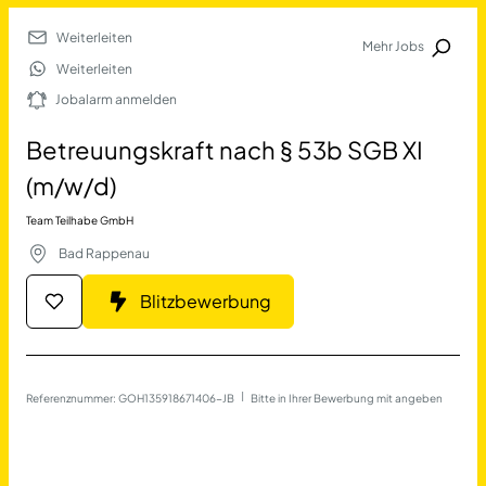
Weiterleiten
Mehr Jobs
Jobalarm anmelden
Weiterleiten
Jobalarm anmelden
Merkliste
Betreuungskraft nach § 53b SGB XI
(m/w/d)
Team Teilhabe GmbH
Bad Rappenau
Blitzbewerbung
Job Finden
Betreuungskraft nach § 53
Referenznummer: GOH135918671406-JB
 | 
Bitte in Ihrer Bewerbung mit angeben
17690
Jobs
Filter