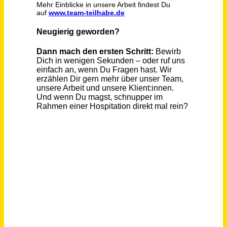
Betreuungskraft (m/w/d)
CBT - Caritas-Betriebsführungs- und Trägergesellschaft mbH
Bergisch Gladbach
vor 19 Tagen
Pflegekraft (m/w/d) mit SGB V Schein, Teilzeit in Bielefeld
Diakonie Gütersloh e.V.
Bielefeld
vor 6 Tagen
Pflegeberater / Pflegefachkraft (m/w/d)
compass private pflegeberatung GmbH
Marburg
vor 22 Tagen