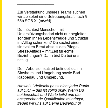
Schneller per Mail.
Bei neuen Stellen als Erstes informiert werden!
Betreuungskraft nach § 53b SGB XI (m/w/d)
Team Teilhabe GmbH
Bad Rappenau
vor einem Monat
Betreuungskraft / Alltagsbegleitung (m/w/d) - Wochenendstelle auf Mini- oder Midijob-Basis
Team Teilhabe GmbH
Bad Rappenau
vor 13 Tagen
Betreuungskraft (m/w/d)
Caritas Altenhilfe gGmbH Mutter Teresa Haus
Lingen (Ems)
vor 3 Tagen