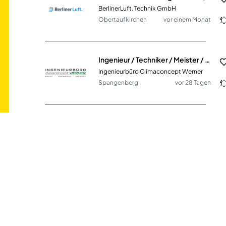
BerlinerLuft. Technik GmbH
Obertaufkirchen
vor einem Monat
Ingenieur / Techniker / Meister / Technischer Systemplaner Heizung · Lüftung · Sanitär · Elektro
Ingenieurbüro Climaconcept Werner
Spangenberg
vor 28 Tagen
Produktionsmitarbeiter 3D-Messtechnik - Qualitätsprüfung (m/w/d)
KWD Kupplungswerk Dresden AG
Dresden
vor einem Monat
Referatsleiter Technik (m/w/d)
Fachgemeinschaft Bau Berlin und Brandenburg e.V.
70000€ - 70000€
Berlin
vor 28 Tagen