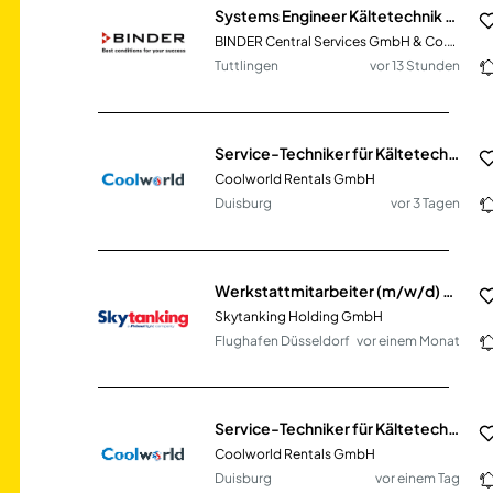
Systems Engineer Kältetechnik (m/w/d)
BINDER Central Services GmbH & Co.KG
Tuttlingen
vor 13 Stunden
Service-Techniker für Kältetechnik in NRW (m/w/d)
Coolworld Rentals GmbH
Duisburg
vor 3 Tagen
Werkstattmitarbeiter (m/w/d) - Aviation Technik
Skytanking Holding GmbH
Flughafen Düsseldorf
vor einem Monat
Service-Techniker für Kältetechnik in NRW (m/w/d)
Coolworld Rentals GmbH
Duisburg
vor einem Tag