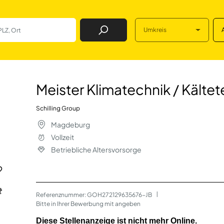
Umkreis
Job Finden
hnik / Kältetechn
Meister Klimatechnik / Kälte
Schilling Group
Magdeburg
Vollzeit
Betriebliche Altersvorsorge
Referenznummer: GOH272129635676-JB
 | 
Bitte in Ihrer Bewerbung mit angeben