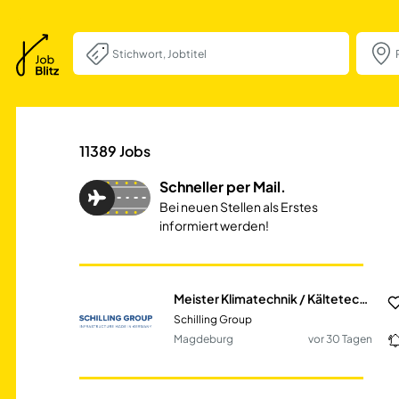
Meister Klimatec
11389
Jobs
Schneller per Mail.
Bei neuen Stellen als Erstes
informiert werden!
Meister Klimatechnik / Kältetechnik (m/w/d)
Schilling Group
Magdeburg
vor 30 Tagen