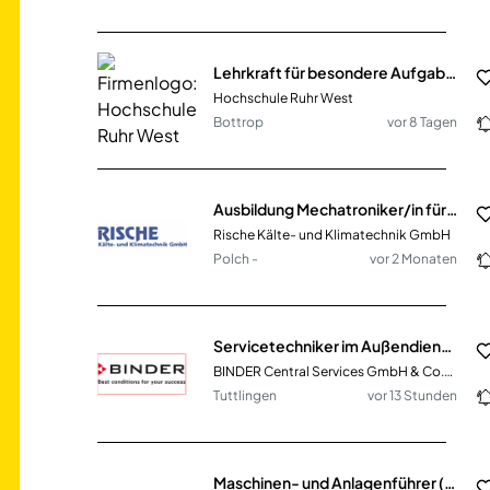
Lehrkraft für besondere Aufgaben (m/w/d) im Bereich Mensch-Technik-Interaktion
Hochschule Ruhr West
Bottrop
vor 8 Tagen
Ausbildung Mechatroniker/in für Kältetechnik (m/w/d)
Rische Kälte- und Klimatechnik GmbH
Polch -
vor 2 Monaten
Servicetechniker im Außendienst (m/w/d) Region Karlsruhe, Stuttgart, Ulm
BINDER Central Services GmbH & Co.KG
Tuttlingen
vor 13 Stunden
Maschinen- und Anlagenführer (m/w/d) Laser- / Stanztechnik