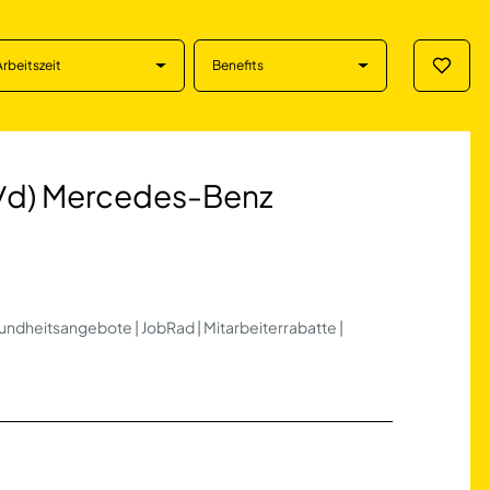
Arbeitszeit
Benefits
Merklis
rcedes-Benz in Re
w/d) Mercedes-Benz
esundheitsangebote | JobRad | Mitarbeiterrabatte |