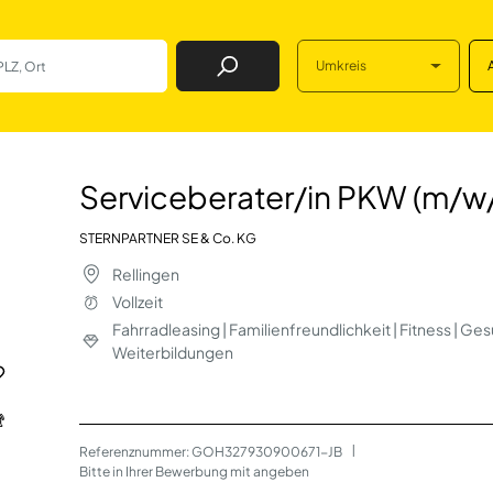
Umkreis
Job Finden
n PKW (m/w/d) Me
Serviceberater/in PKW (m/
STERNPARTNER SE & Co. KG
Rellingen
Vollzeit
Fahrradleasing | Familienfreundlichkeit | Fitness | G
Weiterbildungen
Referenznummer: GOH327930900671-JB
 | 
Bitte in Ihrer Bewerbung mit angeben