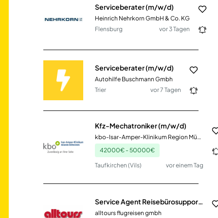
Serviceberater (m/w/d)
Heinrich Nehrkorn GmbH & Co. KG
Flensburg
vor 3 Tagen
Serviceberater (m/w/d)
Autohilfe Buschmann Gmbh
Trier
vor 7 Tagen
Kfz-Mechatroniker (m/w/d)
kbo-Isar-Amper-Klinikum Region München
42000€ - 50000€
Taufkirchen (Vils)
vor einem Tag
Service Agent Reisebürosupport (m/w/d)
alltours flugreisen gmbh