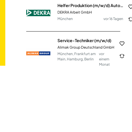
Helfer Produktion (m/w/d) Automobilzulieferer
DEKRA Arbeit GmbH
München
vor 16 Tagen
Service-Techniker (m/w/d)
Alimak Group Deutschland GmbH
München, Frankfurt am
vor
Main, Hamburg, Berlin
einem
Monat
Mitarbeiter im Vertriebsinnendienst (m/w/d) - Bereich Kfz-Ersatzteile
Wacker+Döbler Vertriebsgesellschaft mbH'
Landau in der Pfalz
vor 3 Tagen
Mitarbeiter Customer Service (m/w/d)
BINDER Central Services GmbH & Co.KG