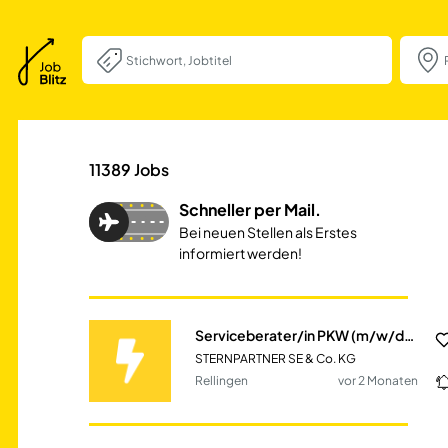
Serviceberater/i
11389
Jobs
Schneller per Mail.
Bei neuen Stellen als Erstes
informiert werden!
Serviceberater/in PKW (m/w/d) Mercedes-Benz
STERNPARTNER SE & Co. KG
Rellingen
vor 2 Monaten