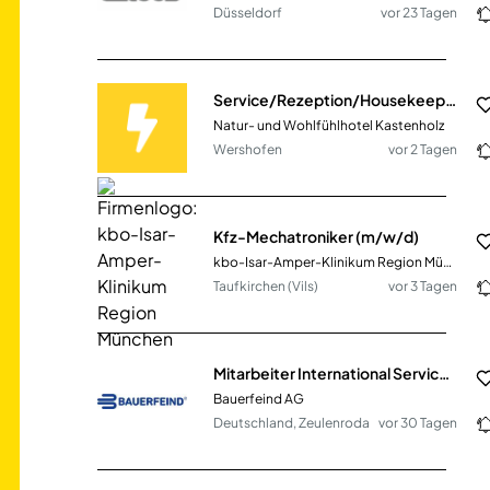
Düsseldorf
vor 23 Tagen
Service/Rezeption/Housekeeping (m/w/d)
Natur- und Wohlfühlhotel Kastenholz
Wershofen
vor 2 Tagen
Kfz-Mechatroniker (m/w/d)
kbo-Isar-Amper-Klinikum Region München
Taufkirchen (Vils)
vor 3 Tagen
Mitarbeiter International Service & Support (m/w/d)
Bauerfeind AG
Deutschland, Zeulenroda
vor 30 Tagen