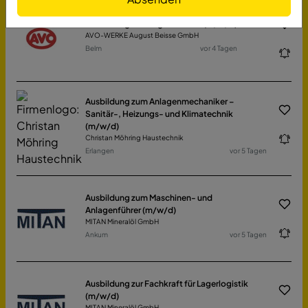
Ausbildung Fachlagerist 2027 (m/w/d)
AVO-WERKE August Beisse GmbH
Belm
vor 4 Tagen
Ausbildung zum Anlagenmechaniker –
Sanitär-, Heizungs- und Klimatechnik
(m/w/d)
Christan Möhring Haustechnik
Erlangen
vor 5 Tagen
Ausbildung zum Maschinen- und
Anlagenführer (m/w/d)
MITAN Mineralöl GmbH
Ankum
vor 5 Tagen
Ausbildung zur Fachkraft für Lagerlogistik
(m/w/d)
MITAN Mineralöl GmbH