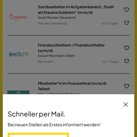
Sachbearbeiter im Aufgabenbereich „Stadt
als Steuerschuldnerin“ (m/w/d)
Stadt Menden (Sauerland)
Menden (Sauerland)
vor 14 Tagen
Finanzbuchhalterin / Finanzbuchhalter
(w/m/d)
Exolum Mannheim GmbH
Mannheim
vor 7 Tagen
Mitarbeiter*in im Finanzreferat (m/w/d)
Teilzeit
ijgd - Landesverein Berlin e.V.
Berlin
vor 28 Tagen
Schneller per Mail.
Bei neuen Stellen als Erstes informiert werden!
Leiter Auftragsmanagement (m/w/d)
FEAG St. Ingbert GmbH
Sankt Ingbert
vor einem Monat