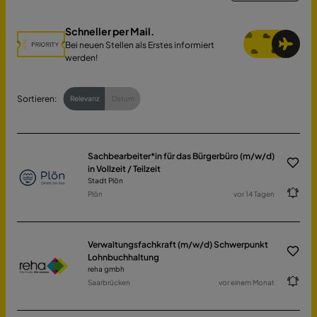
Schneller per Mail.
Bei neuen Stellen als Erstes informiert
werden!
Sortieren:
Relevanz
Datum
Sachbearbeiter*in für das Bürgerbüro (m/w/d)
in Vollzeit / Teilzeit
Stadt Plön
Plön
vor 14 Tagen
Verwaltungsfachkraft (m/w/d) Schwerpunkt
Lohnbuchhaltung
reha gmbh
Saarbrücken
vor einem Monat