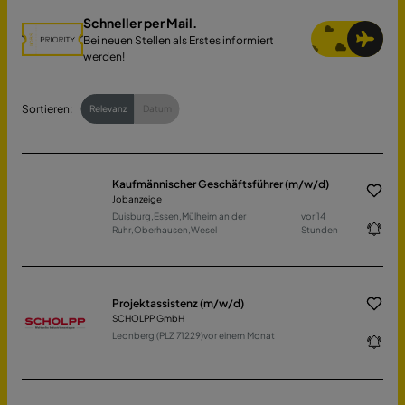
Schneller per Mail.
Bei neuen Stellen als Erstes informiert
werden!
Sortieren:
Relevanz
Datum
Kaufmännischer Geschäftsführer (m/w/d)
Jobanzeige
Duisburg,Essen,Mülheim an der
vor 14
Ruhr,Oberhausen,Wesel
Stunden
Projektassistenz (m/w/d)
SCHOLPP GmbH
Leonberg (PLZ 71229)
vor einem Monat