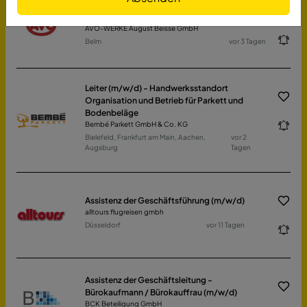
Gebietsleiter (m/w/d) im Raum Saarland,
Rheinland-Pfalz
AVO-WERKE August Beisse GmbH
Belm
vor 3 Tagen
Leiter (m/w/d) - Handwerksstandort
Organisation und Betrieb für Parkett und
Bodenbeläge
Bembé Parkett GmbH & Co. KG
Bielefeld, Frankfurt am Main, Aachen,
vor 2
Augsburg
Tagen
Assistenz der Geschäftsführung (m/w/d)
alltours flugreisen gmbh
Düsseldorf
vor 11 Tagen
Assistenz der Geschäftsleitung -
Bürokaufmann / Bürokauffrau (m/w/d)
BCK Beteiligung GmbH