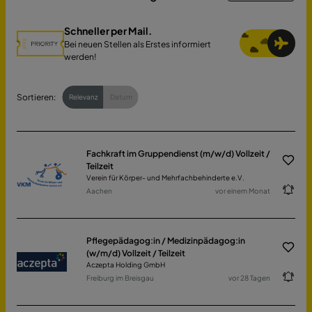
Schneller per Mail.
Bei neuen Stellen als Erstes informiert
werden!
Sortieren:
Relevanz
Datum
Fachkraft im Gruppendienst (m/w/d) Vollzeit /
Teilzeit
Verein für Körper- und Mehrfachbehinderte e.V.
Aachen
vor einem Monat
Pflegepädagog:in / Medizinpädagog:in
(w/m/d) Vollzeit / Teilzeit
Aczepta Holding GmbH
Freiburg im Breisgau
vor 28 Tagen