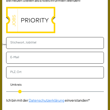
Bei neuen Stellen als Erstes informiert werden!
(MVZ) Vollzeit / Teilzeit
Medizinisches Versorgungszentrum des
Universitätsklinikums Köln gGmbH
Köln
vor einem Tag
Qualitätsbeauftragter (m/w/d) im Pflegeheim
Kursana Domizil Vaihingen
Vaihingen an der Enz
vor 22 Tagen
30 km
Examinierter Altenpfleger / Pflegefachkraft
(m/w/d)
Kursana Domizil Au
Au in der Hallertau
vor 19 Stunden
Umkreis
Zahnmedizinische Fachangestellte (ZFA)
(m/w/d)
Ich bin mit der
Datenschutzerklärung
einverstanden*
Wessenberg Stefan
Mechernich
vor 2 Tagen