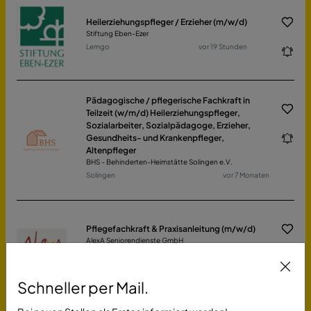
Heilerziehungspfleger / Erzieher (m/w/d)
Stiftung Eben-Ezer
Lemgo
vor 19 Stunden
Pädagogische / pflegerische Fachkraft in
Teilzeit (w/m/d) Heilerziehungspfleger,
Sozialarbeiter, Sozialpädagoge, Erzieher,
Gesundheits- und Krankenpfleger,
Altenpfleger
BHS - Behinderten-Heimstätte Solingen e.V.
Solingen
vor 7 Monaten
Pflegefachkraft & Praxisanleitung (m/w/d)
AlexA Seniorendienste GmbH
Woltersdorf (PLZ 15569)
vor 16 Tagen
Schneller per Mail.
MFA oder Optiker/in (w/m/d) für Privatpraxis