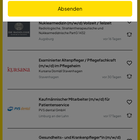
Absenden
MT-R / MTRA für die Bereiche Radiologie und
Nuklearmedizin (m/w/d) Vollzeit / Teilzeit
Radiologische, Strahlentherapeutische und
Nuklearmedizinische PartG 1432
Augsburg
vor 16 Tagen
Examinierter Altenpfleger / Pflegefachkraft
(m/w/d) im Pflegeheim
Kursana Domizil Stavenhagen
Stavenhagen
vor 30 Tagen
Kaufmännischer Mitarbeiter (m/w/d) für
Patientenservice
PVS dental GmbH
Limburg an der Lahn
vor 17 Tagen
Gesundheits- und Krankenpfleger*in (m/w/d)