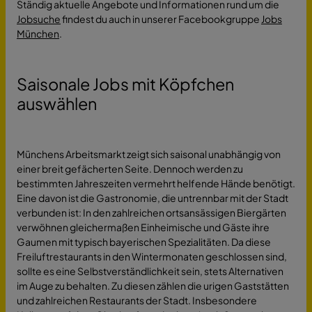
Ständig aktuelle Angebote und Informationen rund um die
Jobsuche
findest du auch in unserer Facebookgruppe
Jobs
München
.
Saisonale Jobs mit Köpfchen
auswählen
Münchens Arbeitsmarkt zeigt sich saisonal unabhängig von
einer breit gefächerten Seite. Dennoch werden zu
bestimmten Jahreszeiten vermehrt helfende Hände benötigt.
Eine davon ist die Gastronomie, die untrennbar mit der Stadt
verbunden ist: In den zahlreichen ortsansässigen Biergärten
verwöhnen gleichermaßen Einheimische und Gäste ihre
Gaumen mit typisch bayerischen Spezialitäten. Da diese
Freiluftrestaurants in den Wintermonaten geschlossen sind,
sollte es eine Selbstverständlichkeit sein, stets Alternativen
im Auge zu behalten. Zu diesen zählen die urigen Gaststätten
und zahlreichen Restaurants der Stadt. Insbesondere