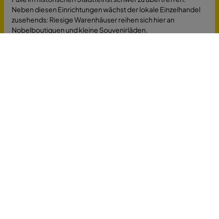
Neben diesen Einrichtungen wächst der lokale Einzelhandel
zusehends: Riesige Warenhäuser reihen sich hier an
Nobelboutiquen und kleine Souvenirläden.
Bayern als Wahlheimat für
engagierte Berufstätige?
Jobs in München sind nicht nur zuhauf vorhanden, sondern
auch stets mit einer abwechslungsreichen Note versehen. Da
die lokale Infrastruktur regelmäßig erweitert wird, nutzen
Pendler diese Angebotsfülle für ihren erfolgsorientierten
Werdegang. Dabei stammen die Arbeitswilligen ebenso aus
dem nahen Unterföhring wie dem weiter entfernten
Nürnberg
,
Ingolstadt
oder
Augsburg
.
Dass dieser Andrang auf den lokalen Arbeitsmarkt nicht nur
Vorteile mit sich bringt, bedarf keiner Diskussion: Die