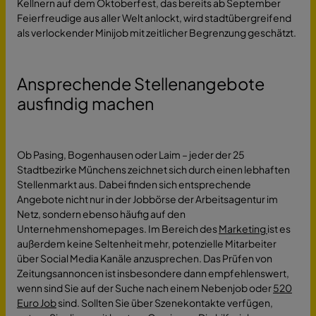
Kellnern auf dem Oktoberfest, das bereits ab September
Feierfreudige aus aller Welt anlockt, wird stadtübergreifend
als verlockender Minijob mit zeitlicher Begrenzung geschätzt.
Ansprechende Stellenangebote
ausfindig machen
Ob Pasing, Bogenhausen oder Laim – jeder der 25
Stadtbezirke Münchens zeichnet sich durch einen lebhaften
Stellenmarkt aus. Dabei finden sich entsprechende
Angebote nicht nur in der Jobbörse der Arbeitsagentur im
Netz, sondern ebenso häufig auf den
Unternehmenshomepages. Im Bereich des
Marketing
ist es
außerdem keine Seltenheit mehr, potenzielle Mitarbeiter
über Social Media Kanäle anzusprechen. Das Prüfen von
Zeitungsannoncen ist insbesondere dann empfehlenswert,
wenn sind Sie auf der Suche nach einem Nebenjob oder
520
Euro Job
sind. Sollten Sie über Szenekontakte verfügen,