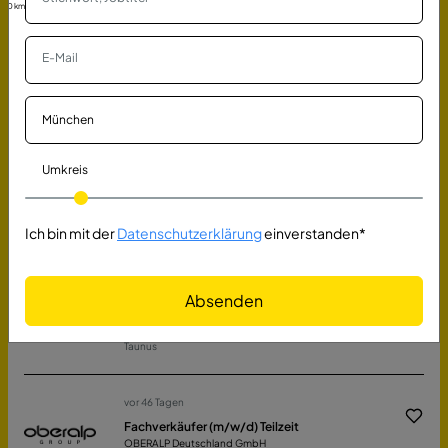
Maschinen- & Anlagenführer (m/w/d) im
30 km
Lebensmittelbereich
Gustav Berning GmbH & Co. KG
Georgsmarienhütte
vor 16 Tagen
Mitarbeiter Arbeitsvorbereitung (m/w/d) im
Bereich Hoch- und SF-Bau
Umkreis
Guggenberger GmbH
Mintraching
Ich bin mit der
Datenschutzerklärung
einverstanden*
vor 46 Tagen
Pädagogische Fachkräfte (m/w/d) in Teilzeit
Kinderbetreuung im Taunus (KiT) GmbH
Absenden
Friedrichsdorf, Kronberg im Taunus, Schmitten im
Taunus, Bad Homburg vor der Höhe, Königstein im
Taunus
vor 46 Tagen
Fachverkäufer (m/w/d) Teilzeit
OBERALP Deutschland GmbH