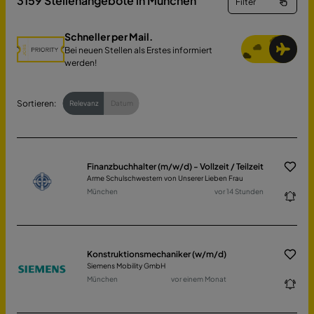
3159
Stellenangebote in München
Filter
Schneller per Mail.
Bei neuen Stellen als Erstes informiert
werden!
Sortieren:
Relevanz
Datum
Finanzbuchhalter (m/w/d) - Vollzeit / Teilzeit
Arme Schulschwestern von Unserer Lieben Frau
München
vor 14 Stunden
Konstruktionsmechaniker (w/m/d)
Siemens Mobility GmbH
München
vor einem Monat