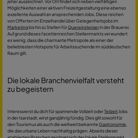
jeher auszeichnet. Vor Ort findet sich neben vielfältigen
Möglichkeiten einer aktiven Freizeitgestaltung eine ebenso
exzellente Auswahl an ansprechenden Jobs. Diese reichen
von Offerten im Einzelhandel über Gelegenheitsjobs im
Marketing
bis hin zu Stellen für
Quereinsteiger
in der Brauerei.
Aufgrund dieses facettenreichen Stellenmarkts verwundert
es wenig, dass die charmante Metropole als einer der
beliebtesten Hotspots für Arbeitssuchende im süddeutschen
Raum gilt.
Die lokale Branchenvielfalt versteht
zu begeistern
Interessierst du dich für spannende Vollzeit oder
Teilzeit
Jobs
in der Isarstadt, wirst ganzjährig fündig. Dies gilt sowohl für
den Tourismus als auch die weltweit bekannte
Gastronomie
,
die das urbane Leben nachhaltig prägen. Abseits dieser
etablierten Branchen zeichnet sich der lokale Stellenmarkt