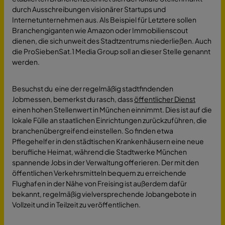
durch Ausschreibungen visionärer Startups und
Internetunternehmen aus. Als Beispiel für Letztere sollen
Branchengiganten wie Amazon oder Immobilienscout
dienen, die sich unweit des Stadtzentrums niederließen. Auch
die ProSiebenSat.1 Media Group soll an dieser Stelle genannt
werden.
Besuchst du eine der regelmäßig stadtfindenden
Jobmessen, bemerkst du rasch, dass
öffentlicher Dienst
einen hohen Stellenwert in München einnimmt. Dies ist auf die
lokale Fülle an staatlichen Einrichtungen zurückzuführen, die
branchenübergreifend einstellen. So finden etwa
Pflegehelfer in den städtischen Krankenhäusern eine neue
berufliche Heimat, während die Stadtwerke München
spannende Jobs in der Verwaltung offerieren. Der mit den
öffentlichen Verkehrsmitteln bequem zu erreichende
Flughafen in der Nähe von Freising ist außerdem dafür
bekannt, regelmäßig vielversprechende Jobangebote in
Vollzeit und in Teilzeit zu veröffentlichen.