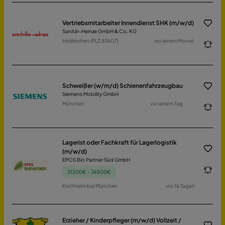
Vertriebsmitarbeiter Innendienst SHK (m/w/d)
Sanitär-Heinze GmbH & Co. KG
Holzkirchen (PLZ 83607)
vor einem Monat
Schweißer (w/m/d) Schienenfahrzeugbau
Siemens Mobility GmbH
München
vor einem Tag
Lagerist oder Fachkraft für Lagerlogistik
(m/w/d)
EPOS Bio Partner Süd GmbH
31200€ - 36500€
Kirchheim bei München
vor 16 Tagen
Erzieher / Kinderpfleger (m/w/d) Vollzeit /