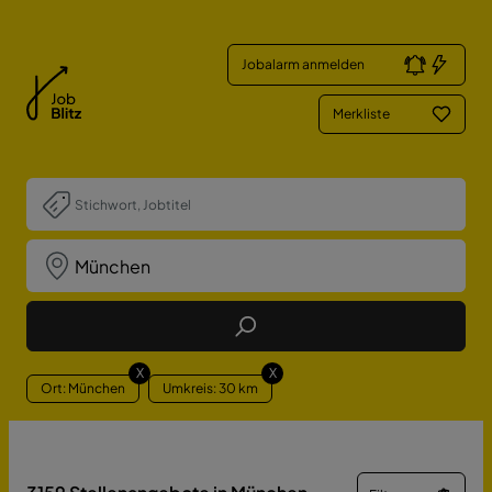
Jobalarm anmelden
Merkliste
Job Finden
X
X
Ort: München
Umkreis: 30 km