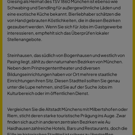
Giesing als Heimat des TSV 1860 München ist ebenso wie
Schwabing und Sendling für außergewöhnliche Läden und
eine exotische Küche bekannt. Bierliebhaber schätzen die
von Hand gebrauten Köstlichkeiten, die in diesen Bezirken
gezaubert werden. Wenn Sie sich für Jobs im Gastgewerbe
interessieren, empfiehlt sich das Überprüfen lokaler
Stellenangebote.
Steinhausen, das südlich von Bogenhausen und westlich von
Pasing liegt, zählt zu den naturnahen Bezirken von München.
Neben dem Prinzregententheater und diversen
Bildungseinrichtungen haben vor Ort mehrere staatliche
Einrichtungen ihren Sitz. Diesen Stadtteil sollten Sie genau
unter die Lupe nehmen, sind Sie auf der Suche Jobs im
Kulturbereich oder im öffentlichen Dienst.
Vergleichen Sie die Altstadt Münchens mit Milbertshofen oder
Riem, sticht deren starke touristische Prägung ins Auge. Zwar
finden sich auch in anderen zentralen Bezirken wie Au
Haidhausen zahlreiche Hotels, Bars und Restaurants, doch die
Fülle im historischen Stadtteil ist schwer zu übertreffen.