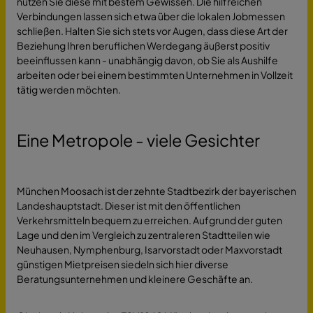
nutzen Sie diese mit bestem Gewissen. Die hilfreichen
Verbindungen lassen sich etwa über die lokalen Jobmessen
schließen. Halten Sie sich stets vor Augen, dass diese Art der
Beziehung Ihren beruflichen Werdegang äußerst positiv
beeinflussen kann - unabhängig davon, ob Sie als Aushilfe
arbeiten oder bei einem bestimmten Unternehmen in Vollzeit
tätig werden möchten.
Eine Metropole - viele Gesichter
München Moosach ist der zehnte Stadtbezirk der bayerischen
Landeshauptstadt. Dieser ist mit den öffentlichen
Verkehrsmitteln bequem zu erreichen. Aufgrund der guten
Lage und den im Vergleich zu zentraleren Stadtteilen wie
Neuhausen, Nymphenburg, Isarvorstadt oder Maxvorstadt
günstigen Mietpreisen siedeln sich hier diverse
Beratungsunternehmen und kleinere Geschäfte an.