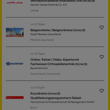
Vertriebsmitarbeiter Innendienst SHK (m/w/d)
Sanitär-Heinze GmbH & Co. KG
Leipzig
vor 22 Tagen
Beigeordnete / Beigeordneter (m/w/d)
Stadt Menden (Sauerland)
Menden (Sauerland)
vor 22 Tagen
Online-Trainer / Video-Experte mit
Fachwissen Orthopädietechnik (m/w/d)
Bauerfeind AG
Deutschland, Zeulenroda
vor 31 Tagen
Koordinator (m/w/d)
Qualifizierungsprogramme in Teilzeit
Hochschule für Finanzwirtschaft & Management GmbH
Bonn