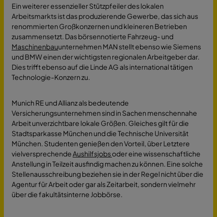
Ein weiterer essenzieller Stützpfeiler des lokalen
Arbeitsmarkts ist das produzierende Gewerbe, das sich aus
renommierten Großkonzernen und kleineren Betrieben
zusammensetzt. Das börsennotierte Fahrzeug- und
Maschinenbau
unternehmen MAN stellt ebenso wie Siemens
und BMW einen der wichtigsten regionalen Arbeitgeber dar.
Dies trifft ebenso auf die Linde AG als international tätigen
Technologie-Konzern zu.
Munich RE und Allianz als bedeutende
Versicherungsunternehmen sind in Sachen menschennahe
Arbeit unverzichtbare lokale Größen. Gleiches gilt für die
Stadtsparkasse München und die Technische Universität
München. Studenten genießen den Vorteil, über Letztere
vielversprechende
Aushilfsjobs
oder eine wissenschaftliche
Anstellung in Teilzeit ausfindig machen zu können. Eine solche
Stellenausschreibung beziehen sie in der Regel nicht über die
Agentur für Arbeit oder gar als Zeitarbeit, sondern vielmehr
über die fakultätsinterne Jobbörse.