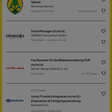
Teilzeit
Gemeinde Neuried
Neuried (PLZ 82061)
vor einem Monat
Store Manager (m/w/d)
OBERALP Deutschland GmbH
Rosenheim
vor einem Monat
Fachberater für die Bäderausstellung SHK
(m/w/d)
Sanitär-Heinze GmbH & Co. KG
Rosenheim
vor 30 Tagen
vor 22 Tagen
Junior Produktionsplaner (m/w/d) -
Disposition & Fertigungssteuerung
Bauerfeind AG
Deutschland, Zeulenroda