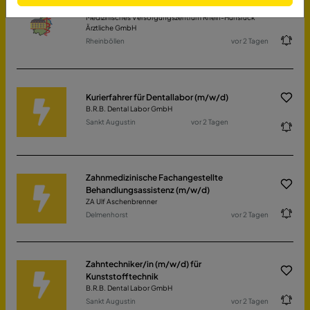
Medizinischer Fachangestellter (m/w/d)
Medizinisches Versorgungszentrum Rhein-Hunsrück
Ärztliche GmbH
Rheinböllen
vor 2 Tagen
Kurierfahrer für Dentallabor (m/w/d)
B.R.B. Dental Labor GmbH
Sankt Augustin
vor 2 Tagen
Zahnmedizinische Fachangestellte
Behandlungsassistenz (m/w/d)
ZA Ulf Aschenbrenner
Delmenhorst
vor 2 Tagen
Zahntechniker/in (m/w/d) für
Kunststofftechnik
B.R.B. Dental Labor GmbH
Sankt Augustin
vor 2 Tagen