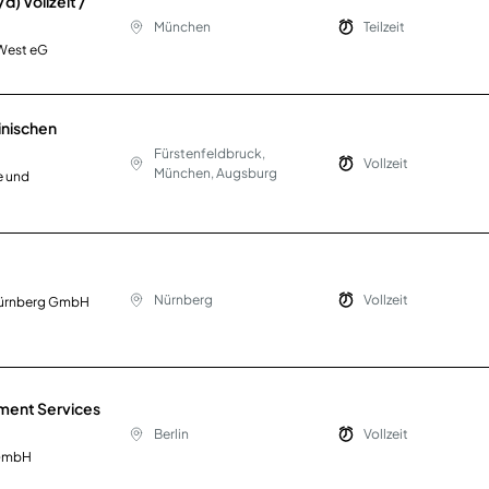
) Vollzeit /
München
Teilzeit
West eG
inischen
Fürstenfeldbruck,
Vollzeit
München, Augsburg
e und
Nürnberg
Vollzeit
 Nürnberg GmbH
nment Services
Berlin
Vollzeit
 GmbH