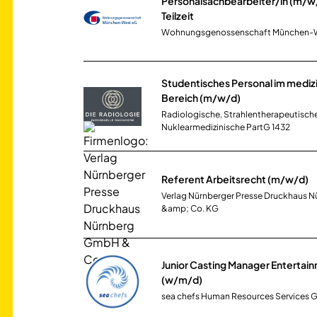
Personalsachbearbeiter/in (m/w/d
Teilzeit
Wohnungsgenossenschaft München-
Studentisches Personal im mediz
Bereich (m/w/d)
Radiologische, Strahlentherapeutisch
Nuklearmedizinische PartG 1432
Referent Arbeitsrecht (m/w/d)
Verlag Nürnberger Presse Druckhaus
&amp; Co. KG
Junior Casting Manager Entertai
(w/m/d)
sea chefs Human Resources Services