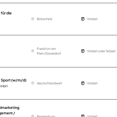
für die
Birkenfeld
Vollzeit
Frankfurt am
Vollzeit oder Teilzeit
Main,Düsseldorf
& Sport (w/m/d)
deutschlandweit
Vollzeit
 GmbH
almarketing
gement /
Regensburg
Vollzeit