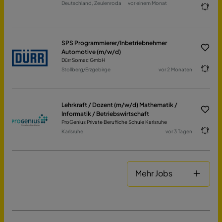
Deutschland, Zeulenroda
vor einem Monat
SPS Programmierer/Inbetriebnehmer
Automotive (m/w/d)
Dürr Somac GmbH
Stollberg/Erzgebirge
vor 2 Monaten
Lehrkraft / Dozent (m/w/d) Mathematik /
Informatik / Betriebswirtschaft
ProGenius Private Berufliche Schule Karlsruhe
Karlsruhe
vor 3 Tagen
Mehr Jobs