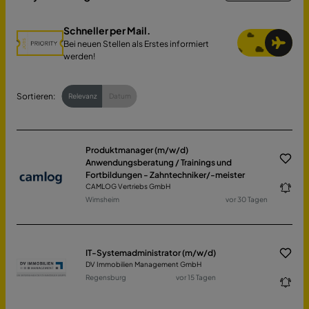
Schneller per Mail.
Bei neuen Stellen als Erstes informiert
werden!
Sortieren:
Relevanz
Datum
Produktmanager (m/w/d)
Anwendungsberatung / Trainings und
Fortbildungen - Zahntechniker/-meister
CAMLOG Vertriebs GmbH
Wimsheim
vor 30 Tagen
IT-Systemadministrator (m/w/d)
DV Immobilien Management GmbH
Regensburg
vor 15 Tagen