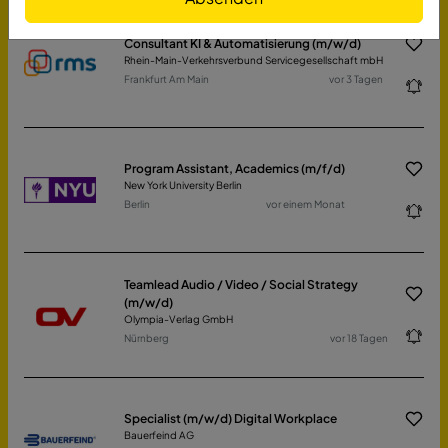
Consultant KI & Automatisierung (m/w/d)
Rhein-Main-Verkehrsverbund Servicegesellschaft mbH
Frankfurt Am Main
vor 3 Tagen
Program Assistant, Academics (m/f/d)
New York University Berlin
Berlin
vor einem Monat
Teamlead Audio / Video / Social Strategy
(m/w/d)
Olympia-Verlag GmbH
Nürnberg
vor 18 Tagen
Specialist (m/w/d) Digital Workplace
Bauerfeind AG