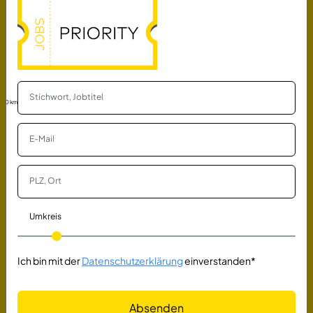
Ärztliche GmbH
Rheinböllen - Rheinböllen
vor 3 Tagen
Medizinischer Fachangestellter (m/w/d)
Medizinisches Versorgungszentrum Rhein-Hunsrück
Ärztliche GmbH
30 km
Rheinböllen
vor 3 Tagen
Kurierfahrer für Dentallabor (m/w/d)
B.R.B. Dental Labor GmbH
Sankt Augustin
vor 3 Tagen
Umkreis
Zahnmedizinische Fachangestellte
Behandlungsassistenz (m/w/d)
Ich bin mit der
Datenschutzerklärung
einverstanden*
ZA Ulf Aschenbrenner
Delmenhorst
vor 3 Tagen
Absenden