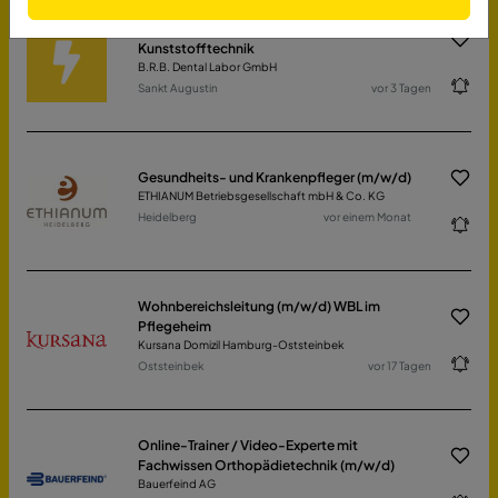
Zahntechniker/in (m/w/d) für
Kunststofftechnik
B.R.B. Dental Labor GmbH
Sankt Augustin
vor 3 Tagen
Gesundheits- und Krankenpfleger (m/w/d)
ETHIANUM Betriebsgesellschaft mbH & Co. KG
Heidelberg
vor einem Monat
Wohnbereichsleitung (m/w/d) WBL im
Pflegeheim
Kursana Domizil Hamburg-Oststeinbek
Oststeinbek
vor 17 Tagen
Online-Trainer / Video-Experte mit
Fachwissen Orthopädietechnik (m/w/d)
Bauerfeind AG