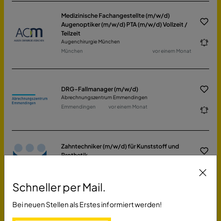
Medizinische Fachangestellte (m/w/d)
Augenoptiker (m/w/d) PTA (m/w/d) Vollzeit /
Teilzeit
Augenchirurgie München
München
vor einem Monat
DRG-Fallmanager (m/w/d)
Abrechnungszentrum Emmendingen
Emmendingen
vor einem Monat
Zahntechniker (m/w/d) für Kunststoff und
Prothetik
Haus der Zahntechnik GmbH
Troisdorf
vor 17 Tagen
Schneller per Mail.
Bei neuen Stellen als Erstes informiert werden!
Medizinischer Fachangestellter (m/w/d)
Medizinisches Versorgungszentrum Rhein-Hunsrück