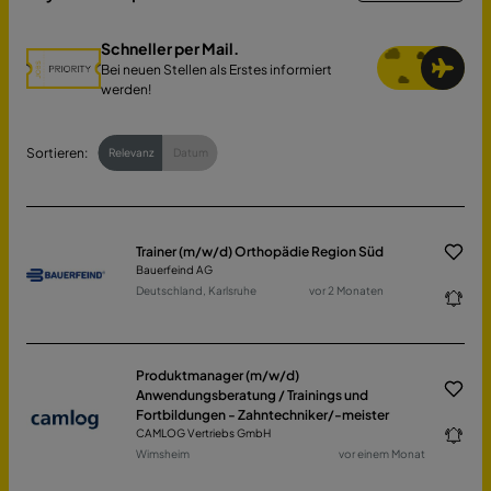
Schneller per Mail.
Bei neuen Stellen als Erstes informiert
werden!
Sortieren:
Relevanz
Datum
Trainer (m/w/d) Orthopädie Region Süd
Bauerfeind AG
Deutschland, Karlsruhe
vor 2 Monaten
Produktmanager (m/w/d)
Anwendungsberatung / Trainings und
Fortbildungen - Zahntechniker/-meister
CAMLOG Vertriebs GmbH
Wimsheim
vor einem Monat