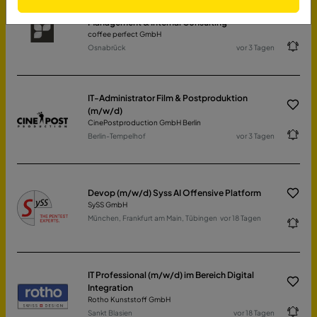
Trainee (m/w/d) – Strategy, Project
Management & Internal Consulting
coffee perfect GmbH
Osnabrück
vor 3 Tagen
IT-Administrator Film & Postproduktion
(m/w/d)
CinePostproduction GmbH Berlin
Berlin-Tempelhof
vor 3 Tagen
Devop (m/w/d) Syss AI Offensive Platform
SySS GmbH
München, Frankfurt am Main, Tübingen
vor 18 Tagen
IT Professional (m/w/d) im Bereich Digital
Integration
Rotho Kunststoff GmbH
Sankt Blasien
vor 18 Tagen