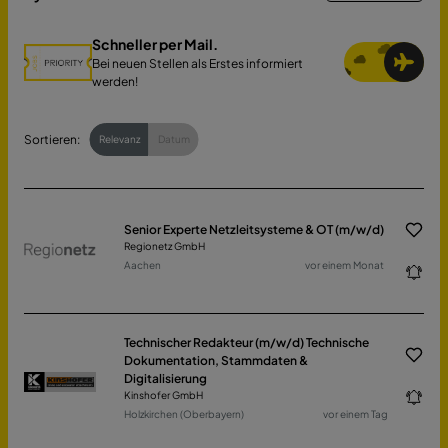
Schneller per Mail.
Bei neuen Stellen als Erstes informiert
werden!
Sortieren:
Relevanz
Datum
Senior Experte Netzleitsysteme & OT (m/w/d)
Regionetz GmbH
Aachen
vor einem Monat
Technischer Redakteur (m/w/d) Technische
Dokumentation, Stammdaten &
Digitalisierung
Kinshofer GmbH
Holzkirchen (Oberbayern)
vor einem Tag