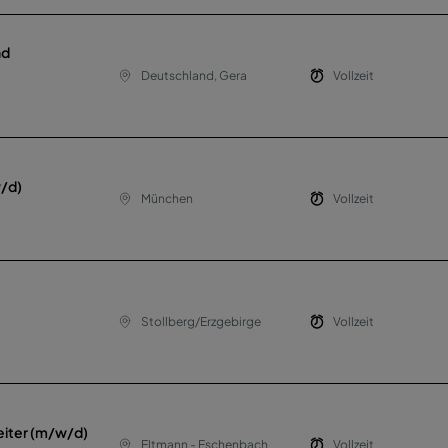
nd
Deutschland, Gera
Vollzeit
w/d)
München
Vollzeit
Stollberg/Erzgebirge
Vollzeit
leiter (m/w/d)
Eltmann - Eschenbach
Vollzeit