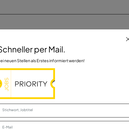
eitung
Brechen
Vollzeit
Schneller per Mail.
ei neuen Stellen als Erstes informiert werden!
standhaltung
Landsberg (Saalekreis)
Vollzeit
m/w/d)
Heidelberg
Vollzeit
 Co. KG