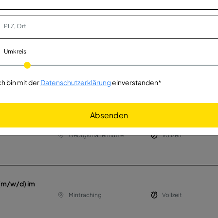
 - Disposition
Deutschland, Zeulenroda
Vollzeit
Umkreis
mit Fachwissen
Deutschland, Zeulenroda
Vollzeit
ch bin mit der
Datenschutzerklärung
einverstanden*
Absenden
w/d) im
Georgsmarienhütte
Vollzeit
 (m/w/d) im
Mintraching
Vollzeit