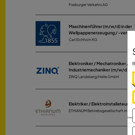
Freiburger Verkehrs AG
Maschinenführer (m/w/d) in der
Wellpappenerzeugung / -verarb
Carl Eichhorn KG
B
Elektroniker / Mechatroniker /
Industriemechaniker (m/w/d) In
ZINQ Landsberg/Halle GmbH
Elektriker / Elektroinstallateur (
ETHIANUM Betriebsgesellschaft mbH &
30 km