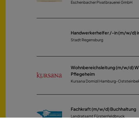
Eschenbacher Pivatbrauerei GmbH
Handwerkerhelfer /-in (m/w/d) in 
Stadt Regensburg
Wohnbereichsleitung (m/w/d) W
Pflegeheim
Kursana Domizil Hamburg-Oststeinbe
Fachkraft (m/w/d) Buchhaltung
Landratsamt Fürstenfeldbruck