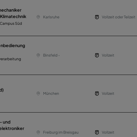
mechaniker
 Klimatechnik
Karlsruhe
Vollzeit oder Teilzeit
T) Campus Süd
nenbedienung
Binsfeld -
Vollzeit
verarbeitung
d)
München
Vollzeit
- und
lektroniker
Freiburg im Breisgau
Vollzeit