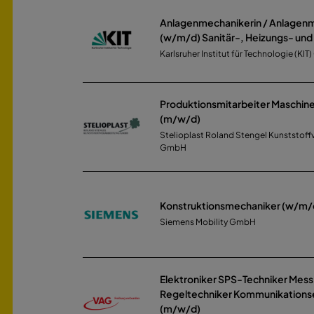
Anlagenmechanikerin / Anlagen
(w/m/d) Sanitär-, Heizungs- und
Karlsruher Institut für Technologie (KI
Produktionsmitarbeiter Maschi
(m/w/d)
Stelioplast Roland Stengel Kunststoff
GmbH
Konstruktionsmechaniker (w/m/
Siemens Mobility GmbH
Elektroniker SPS-Techniker Mess
Regeltechniker Kommunikationse
(m/w/d)