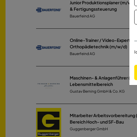
Junior Produktionsplaner (m/w/d)
& Fertigungssteuerung
Bauerfeind AG
Online-Trainer / Video-Experte 
Orthopädietechnik (m/w/d)
I
Bauerfeind AG
Maschinen- & Anlagenführer (m/
Lebensmittelbereich
Gustav Berning GmbH & Co. KG
Mitarbeiter Arbeitsvorbereitung
Bereich Hoch- und SF-Bau
Guggenberger GmbH