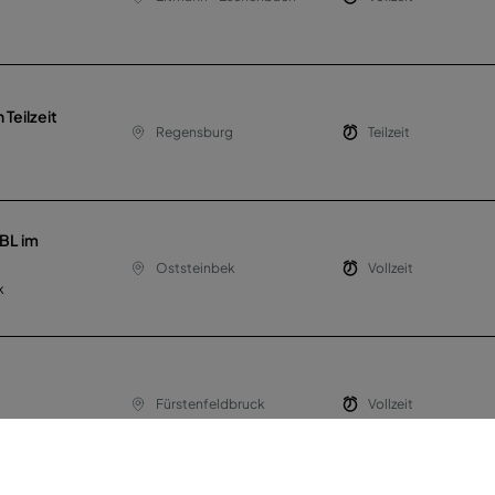
Teilzeit
Regensburg
Teilzeit
BL im
Oststeinbek
Vollzeit
k
Fürstenfeldbruck
Vollzeit