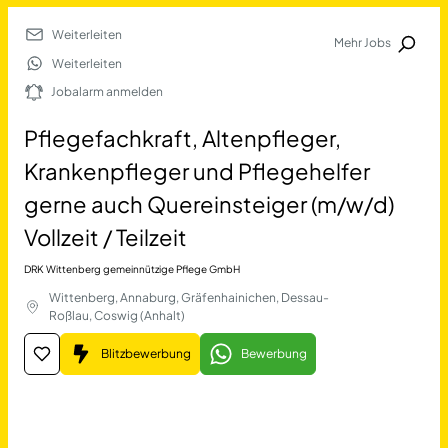
Weiterleiten
Mehr Jobs
Jobalarm anmelden
Weiterleiten
Jobalarm anmelden
Merkliste
Pflegefachkraft, Altenpfleger,
Krankenpfleger und Pflegehelfer
gerne auch Quereinsteiger (m/w/d)
Vollzeit / Teilzeit
DRK Wittenberg gemeinnützige Pflege GmbH
Wittenberg, Annaburg, Gräfenhainichen, Dessau-
Job Finden
Roßlau, Coswig (Anhalt)
Blitzbewerbung
Bewerbung
Pflegefachkraft, Altenpfle
11389
Jobs
Filter