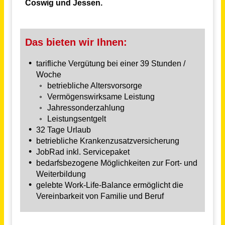
Weilheim in Oberbayern
vor einem Monat
Pflegeberater / Pflegefachkraft (m/w/d)
compass private pflegeberatung GmbH
Darmstadt, Dieburg
vor einem Monat
Pflegeberater / Pflegefachkraft (m/w/d)
compass private pflegeberatung GmbH
Mainz
vor einem Monat
Teilzeit Pflegehelfer / Altenpflegehelfer (m/w/d) im Pflegeheim
Kursana Domizil Weimar
Weimar
vor 23 Tagen