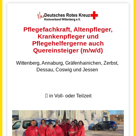
Schneller per Mail.
Bei neuen Stellen als Erstes informiert werden!
Pflegefachkraft, Altenpfleger, Krankenpfleger und Pflegehelfer gerne auch Quereinsteiger (m/w/d) Vollzeit / Teilzeit
DRK Wittenberg gemeinnützige Pflege GmbH
Wittenberg, Annaburg, Gräfenhainichen,
vor 6
Dessau-Roßlau, Coswig (Anhalt)
Monaten
Examinierter Altenpfleger / Pflegefachkraft (m/w/d)
Kursana Domizil Au
Au in der Hallertau
vor einem Tag
Examinierter Altenpfleger / Pflegefachkraft (m/w/d) im Pflegeheim
Kursana Domizil Stavenhagen
Stavenhagen
vor einem Monat