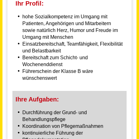
Schulleitung Pflege im Team für Pflegepädagogen (m/w/d)
Paritätische Schulen für soziale Berufe gGmbH
Offenburg
vor einem Monat
Verantwortliche Pflegefachkraft - Pflegedienstleitung (PDL) (m/w/d)
Aczepta Holding GmbH
Offenburg
vor 29 Tagen
Pflegefachkraft & Praxisanleitung (m/w/d)
AlexA Seniorendienste GmbH
Woltersdorf (PLZ 15569)
vor 17 Tagen
Pädagogische / pflegerische Fachkraft in Teilzeit (w/m/d) Heilerziehungspfleger, Sozialarbeiter, Sozialpädagoge, Erzieher, Gesundheits- und Krankenpfleger, Altenpfleger
BHS - Behinderten-Heimstätte Solingen e.V.
Solingen
vor 7 Monaten