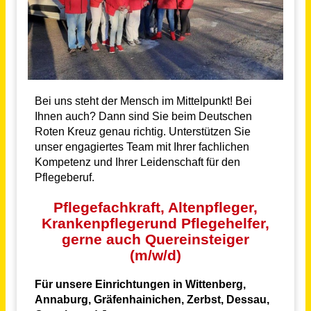
Pflegehilfskraft / Pflegeassistenzkraft (all) für die psychiatrische Pflege
Aczepta Holding GmbH
Breisach am Rhein
vor 16 Tagen
Pflegefachkraft (m/w/d)
Specht Residenz J?nkerath GmbH
Jünkerath
vor 3 Tagen
Pflegeberater / Pflegefachkraft (m/w/d)
compass private pflegeberatung GmbH
Murnau am Staffelsee, Garmisch-
vor einem
Partenkirchen
Monat
Pflegeberater / Pflegefachkraft (m/w/d)
compass private pflegeberatung GmbH