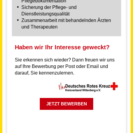
Pflegeberater / Pflegefachkraft (m/w/d)
compass private pflegeberatung GmbH
Günzburg
vor einem Monat
Teilzeit Pflegehelfer / Altenpflegehelfer (m/w/d) im Pflegeheim
Kursana Domizil Stavenhagen
Stavenhagen
vor einem Monat
Pflegefachkraft (m/w/d)
Johannisches Sozialwerk e. V.
Berlin
vor einem Monat