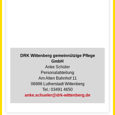
Pflegefachkraft (m/w/d)
Deutsches Rotes Kreuz
Simmern/Hunsrück
vor 6 Tagen
Pflegefachkraft (m/w/d) für das Flex-Team Pflege
Niels-Stensen-Kliniken GmbH
Osnabrück
vor 6 Tagen
Mitarbeiter für die Betreuung und Pflege (m/w/d)
Förder- und Wohnstätten gGmbH
Leutesdorf, Sankt Sebastian, Kettig
vor 7 Monaten
Pflegeberater / Pflegefachkraft (m/w/d)
compass private pflegeberatung GmbH
Aachen
vor einem Monat