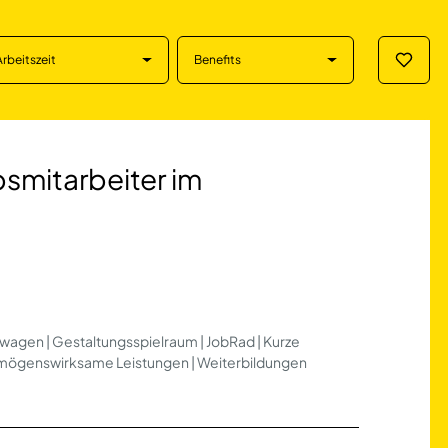
Arbeitszeit
Benefits
Merklis
tarbeiter im Auße
bsmitarbeiter im
nwagen | Gestaltungsspielraum | JobRad | Kurze
rmögenswirksame Leistungen | Weiterbildungen