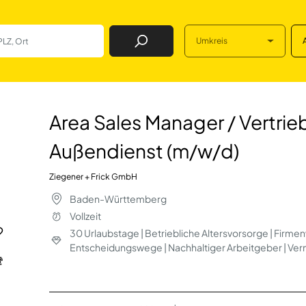
Umkreis
Job Finden
er / Vertriebsmi
Area Sales Manager / Vertrie
Außendienst (m/w/d)
Ziegener + Frick GmbH
Baden-Württemberg
Vollzeit
30 Urlaubstage | Betriebliche Altersvorsorge | Firme
Entscheidungswege | Nachhaltiger Arbeitgeber | Ve