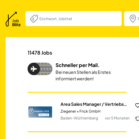
Area Sales Manag
11478
Jobs
Schneller per Mail.
Bei neuen Stellen als Erstes
informiert werden!
Area Sales Manager / Vertriebsmitarbeiter im Außendienst (m/w/d)
Ziegener + Frick GmbH
Baden-Württemberg
vor 5 Monaten