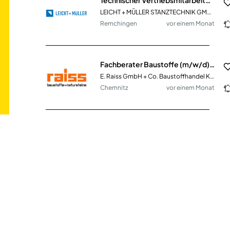
LEICHT + MÜLLER STANZTECHNIK GMBH + CO. KG
Remchingen
vor einem Monat
Fachberater Baustoffe (m/w/d) im Innen- & Außendienst
E. Raiss GmbH + Co. Baustoffhandel KG
Chemnitz
vor einem Monat
Außendienstmitarbeiter Vertrieb SHK (m/w/d)
Sanitär-Heinze GmbH & Co. KG
Straubing
vor 18 Tagen
Vertriebsmitarbeiter (m/w/d) - Innendienst
MITAN Mineralöl GmbH
Niedersachsen
vor 5 Tagen