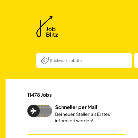
Pädagogische Fa
11478
Jobs
Schneller per Mail.
Bei neuen Stellen als Erstes
informiert werden!