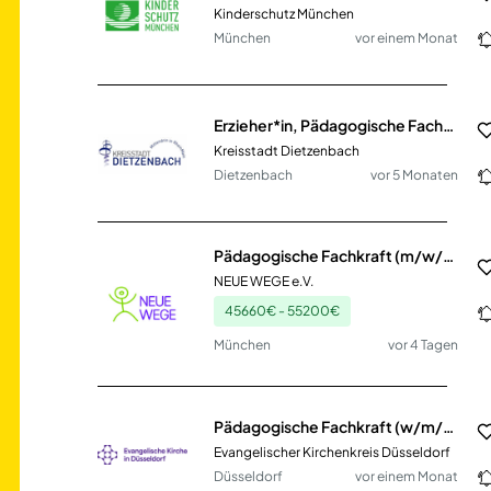
Kinderschutz München
München
vor einem Monat
Erzieher*in, Pädagogische Fachkraft und Fachkraft zur Mitarbeit (m/w/d) Vollzeit / Teilzeit
Kreisstadt Dietzenbach
Dietzenbach
vor 5 Monaten
Pädagogische Fachkraft (m/w/d) in Teil- oder Vollzeit für ISE24
NEUE WEGE e.V.
45660€ - 55200€
München
vor 4 Tagen
Pädagogische Fachkraft (w/m/d) Vollzeit/Teilzeit
Evangelischer Kirchenkreis Düsseldorf
Düsseldorf
vor einem Monat