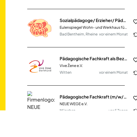
Sozialpädagoge/ Erzieher/ Pädagogische Fachkraft (m/w/d)
Eulenspiegel Wohn- und Werkhaus für Kinder und Jugendliche e.V.
Bad Bentheim, Rheine
vor einem Monat
Pädagogische Fachkraft als Bezugsbetreuerin (m/w/d) (Vollzeit oder Teilzeit)
Vive Žene e.V.
Witten
vor einem Monat
Pädagogische Fachkraft (m/w/d) in Teil- oder Vollzeit für ISE24
NEUE WEGE e.V.
München
vor 5 Tagen
Pädagogische Fachkraft (m/w/d) Kita Gutleut