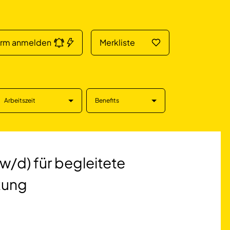
arm anmelden
Merkliste
Arbeitszeit
Benefits
ür begleitete Um
/d) für begleitete
tung