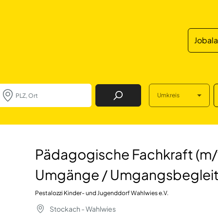
Jobal
Umkreis
Job Finden
chkraft (m/w/d) f
Pädagogische Fachkraft (m/w
Umgänge / Umgangsbeglei
Pestalozzi Kinder- und Jugenddorf Wahlwies e.V.
Stockach - Wahlwies