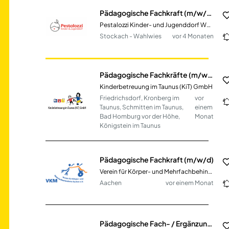
Pädagogische Fachkraft (m/w/d) für begleitete Umgänge / Umgangsbegleitung
Pestalozzi Kinder- und Jugenddorf Wahlwies e.V.
Stockach - Wahlwies
vor 4 Monaten
Pädagogische Fachkräfte (m/w/d) in Teilzeit
Kinderbetreuung im Taunus (KiT) GmbH
Friedrichsdorf, Kronberg im
vor
Taunus, Schmitten im Taunus,
einem
Bad Homburg vor der Höhe,
Monat
Königstein im Taunus
Pädagogische Fachkraft (m/w/d)
Verein für Körper- und Mehrfachbehinderte e.V.
Aachen
vor einem Monat
Pädagogische Fach- / Ergänzungskraft (m/w/d) Teilzeit