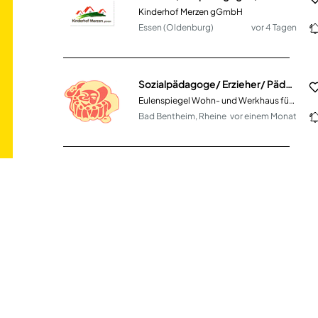
Kinderhof Merzen gGmbH
Essen (Oldenburg)
vor 4 Tagen
Sozialpädagoge/ Erzieher/ Pädagogische Fachkraft (m/w/d)
Eulenspiegel Wohn- und Werkhaus für Kinder und Jugendliche e.V.
Bad Bentheim, Rheine
vor einem Monat
Erzieher*in, Pädagogische Fachkraft und Fachkraft zur Mitarbeit (m/w/d) Vollzeit / Teilzeit
Kreisstadt Dietzenbach
Dietzenbach
vor 5 Monaten
Staatlich anerkannter Erzieher / Sozialarbeiter / Sozialpädagoge / Heilpädagoge / Kindheitspädagoge / Sozialassistent (m/w/d)
PiratenKids gGmbH
3200€ - 4600€
Berlin-Karow, Berlin-
vor einem