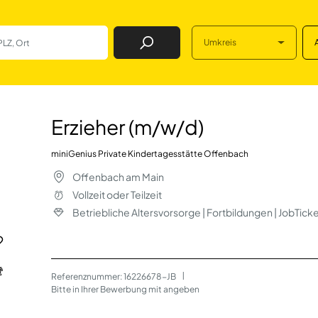
Umkreis
Job Finden
 in Offenbach am 
Erzieher (m/w/d)
miniGenius Private Kindertagesstätte Offenbach
Offenbach am Main
Vollzeit oder Teilzeit
Betriebliche Altersvorsorge | Fortbildungen | JobTic
Referenznummer: 16226678-JB
 | 
Bitte in Ihrer Bewerbung mit angeben