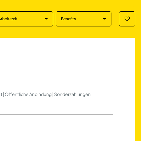
Arbeitszeit
Benefits
Merklis
Main
ket | Öffentliche Anbindung | Sonderzahlungen