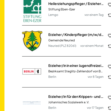
Heilerziehungspfleger / Erzieher (m/w/d)
Stiftung Eben-Ezer
Lemgo
vor einem Tag
Erzieher / Kinderpfleger (m/w/d) Vollzeit / Teilzeit
Gemeinde Neuried
Neuried (PLZ 82061)
vor einem Monat
Erzieher/in in einer Jugendfreizeiteinrichtung (JFE Düppel) (m/w/d) Teilzeit
Bezirksamt Steglitz-Zehlendorf von Berlin
Berlin
vor 8 Tagen
Erzieher/in für den Krippen- und Elementarbereich (m/w/d) in Vollzeit / Teilzeit
Johannisches Sozialwerk e. V.
Berlin
vor 17 Tagen