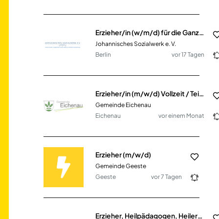
Erzieher/in (w/m/d) für die Ganztagsbetreuung (eFöB) im Team in Teilzeit
Johannisches Sozialwerk e. V.
Berlin
vor 17 Tagen
Erzieher/in (m/w/d) Vollzeit / Teilzeit
Gemeinde Eichenau
Eichenau
vor einem Monat
Erzieher (m/w/d)
Gemeinde Geeste
Geeste
vor 7 Tagen
Erzieher, Heilpädagogen, Heilerziehungspfleger, Sozialpädagogen