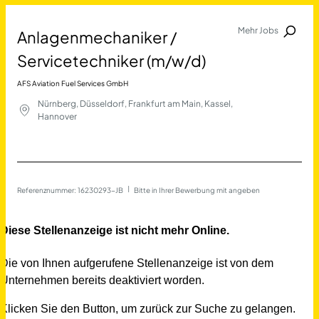
Mehr Jobs
Anlagenmechaniker /
Jobalarm anmelden
Servicetechniker (m/w/d)
Merkliste
AFS Aviation Fuel Services GmbH
Nürnberg, Düsseldorf, Frankfurt am Main, Kassel,
Hannover
Referenznummer: 16230293-JB
 | 
Bitte in Ihrer Bewerbung mit angeben
Job Finden
Anlagenmechaniker / Servic
17623
Jobs
Filter