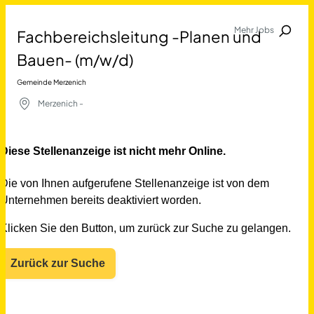
Mehr Jobs
Fachbereichsleitung -Planen und
Jobalarm anmelden
Bauen- (m/w/d)
Merkliste
Gemeinde Merzenich
Merzenich -
Job Finden
Fachbereichsleitung -Plan
11478
Jobs
Filter