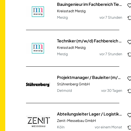
Bauingenieur im Fachbereich Tiefbau (m/w/d)
Kreisstadt Merzig
Merzig
vor 7 Stunden
Techniker (m/w/d) Fachbereich Bautechnik (Schwerpunkt Tiefbau)
Kreisstadt Merzig
Merzig
vor 7 Stunden
Projektmanager / Bauleiter (m/w/d) Elektrotechnik - Lichtsignalanlagen - Tiefbau
Stührenberg GmbH
Detmold
vor 30 Tagen
Abteilungsleiter Lager / Logistik (m/w/d) im Messebau und Innenausbau
Zenit-Messebau GmbH
Köln
vor einem Monat