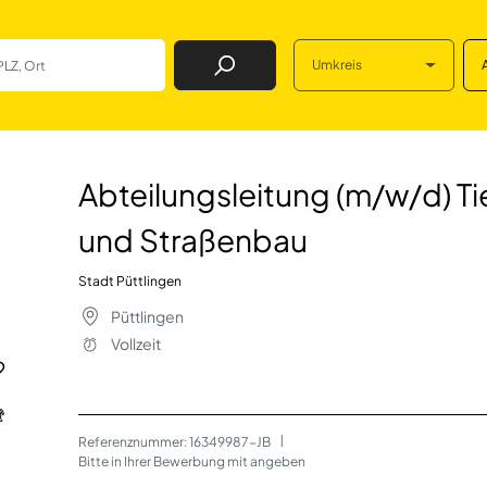
Umkreis
Job Finden
g (m/w/d) Tiefbau
Abteilungsleitung (m/w/d) T
und Straßenbau
Stadt Püttlingen
Püttlingen
Vollzeit
Referenznummer: 16349987-JB
 | 
Bitte in Ihrer Bewerbung mit angeben