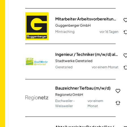
Mitarbeiter Arbeitsvorbereitung (m/w/d) im Bereich Hoch- und SF-Bau
Guggenberger GmbH
Mintraching
vor 16 Tagen
Ingenieur / Techniker (m/w/d) als Sachgebietsleiter Planung und Bau
Stadtwerke Geretsried
Geretsried
vor einem Monat
Bauzeichner Tiefbau (m/w/d)
Regionetz GmbH
Eschweiler -
vor einem
Weisweiler
Monat
Abteilungsleiter Bodenbeläge (m/w/d)