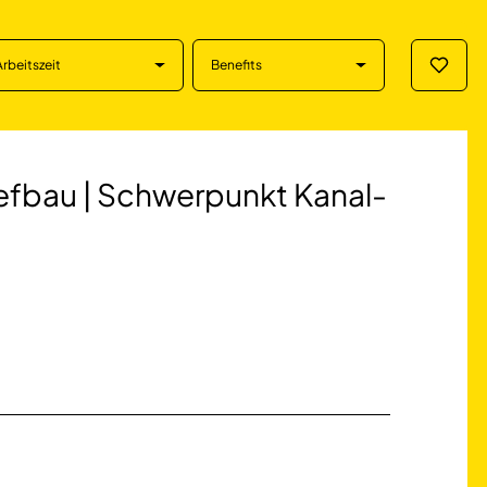
Arbeitszeit
Benefits
Merklis
 | Schwerpunkt Kan
iefbau | Schwerpunkt Kanal-