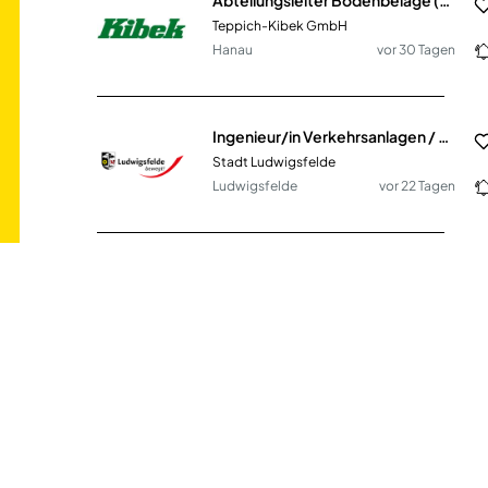
Teppich-Kibek GmbH
Hanau
vor 30 Tagen
Ingenieur/in Verkehrsanlagen / Tiefbau (w/m/d)
Stadt Ludwigsfelde
Ludwigsfelde
vor 22 Tagen
Abteilungsleiter Wasserschadensanierung (m/w/d)
HANNES GmbH & Co. KG
Herten
vor einem Tag
Bau- und Möbeltischler (m/w/d)
Bau- und Möbeltischlerei Eilbertus Stürenburg
Norderney
vor 8 Tagen