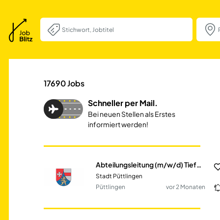
Abteilungsleitun
17690
Jobs
Schneller per Mail.
Bei neuen Stellen als Erstes
informiert werden!
Abteilungsleitung (m/w/d) Tiefbau | Schwerpunkt Kanal- und Straßenbau
Stadt Püttlingen
Püttlingen
vor 2 Monaten