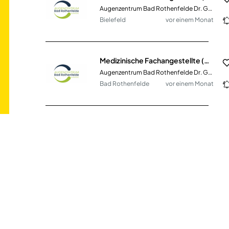
Augenzentrum Bad Rothenfelde Dr. Gültekin eGbR
Bielefeld
vor einem Monat
Medizinische Fachangestellte (m/w/d) am Standort Bad Rothenfelde zu sofort
Augenzentrum Bad Rothenfelde Dr. Gültekin eGbR
Bad Rothenfelde
vor einem Monat
Sachbearbeiter*in ambulante Leistungsabrechnung (m/w/d) und ambulante Patientenaufnahme
Universitätsklinikum Bonn
Bonn
vor 9 Tagen
Studentisches Personal im medizinischen Bereich (m/w/d)
Radiologische, Strahlentherapeutische und Nuklearmedizinische PartG 1432
Fürstenfeldbruck, München,
vor 16
Augsburg
Tagen