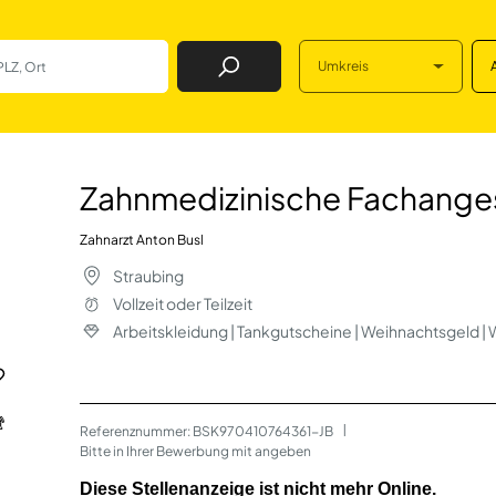
Umkreis
Job Finden
 Fachangestellte 
Zahnmedizinische Fachanges
Zahnarzt Anton Busl
Straubing
Vollzeit oder Teilzeit
Arbeitskleidung | Tankgutscheine | Weihnachtsgeld |
Referenznummer: BSK970410764361-JB
 | 
Bitte in Ihrer Bewerbung mit angeben