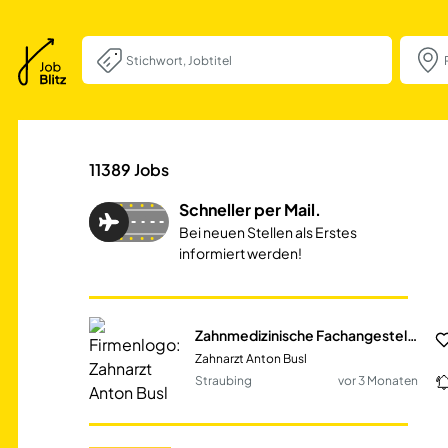
Zahnmedizinische
11389
Jobs
Schneller per Mail.
Bei neuen Stellen als Erstes
informiert werden!
Zahnmedizinische Fachangestellte (m/w/d)
Zahnarzt Anton Busl
Straubing
vor 3 Monaten