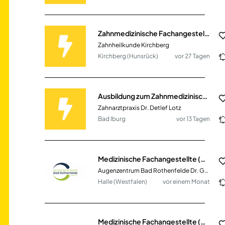
Zahnmedizinische Fachangestellte (ZFA) (m/w/d)
Zahnheilkunde Kirchberg
Kirchberg (Hunsrück)
vor 27 Tagen
Ausbildung zum Zahnmedizinischen Fachangestellten (m/w/d)
Zahnarztpraxis Dr. Detlef Lotz
Bad Iburg
vor 13 Tagen
Medizinische Fachangestellte (m/w/d) am Standort Halle zu sofort
Augenzentrum Bad Rothenfelde Dr. Gültekin eGbR
Halle (Westfalen)
vor einem Monat
Medizinische Fachangestellte (m/w/d) am Standort Bielefeld zu sofort