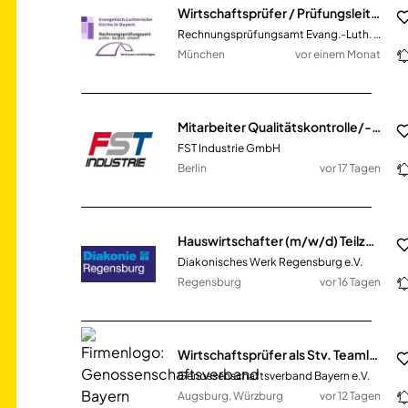
Wirtschaftsprüfer / Prüfungsleiter (m/w/d) für Prüfungsaufgaben in der ELKB
Rechnungsprüfungsamt Evang.-Luth. Kirche in Bayern
München
vor einem Monat
Mitarbeiter Qualitätskontrolle/-prüfung (m/w/d) Vollzeit oder Teilzeit
FST Industrie GmbH
Berlin
vor 17 Tagen
Hauswirtschafter (m/w/d) Teilzeit
Diakonisches Werk Regensburg e.V.
Regensburg
vor 16 Tagen
Wirtschaftsprüfer als Stv. Teamleiter (m/w/d) - Großraum Augsburg und Würzburg
Genossenschaftsverband Bayern e.V.
Augsburg, Würzburg
vor 12 Tagen