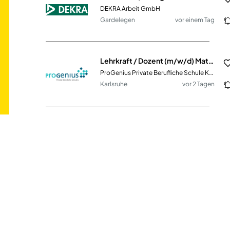
DEKRA Arbeit GmbH
Gardelegen
vor einem Tag
Lehrkraft / Dozent (m/w/d) Mathematik / Informatik / Betriebswirtschaft
ProGenius Private Berufliche Schule Karlsruhe
Karlsruhe
vor 2 Tagen
Volljurist – Schadensabwicklung, Haftpflicht & Unfallversicherung (m/w/d)
BGV Badische Versicherungen
Karlsruhe
vor 3 Tagen
Buchhalter Immobilienwirtschaft (m/w/d)
EuroNova GmbH
Hürth
vor 4 Tagen