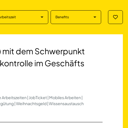
Arbeitszeit
Benefits
Merklis
em Schwerpunkt Ve
d) mit dem Schwerpunkt
zkontrolle im Geschäfts
e Arbeitszeiten | JobTicket | Mobiles Arbeiten |
ergütung | Weihnachtsgeld | Wissensaustausch