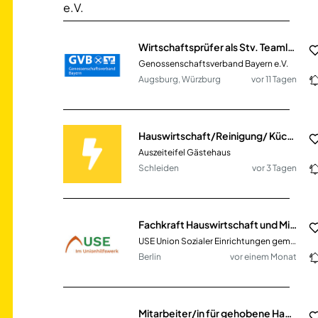
Wirtschaftsprüfer als Stv. Teamleiter (m/w/d) - Großraum Augsburg und Würzburg
Genossenschaftsverband Bayern e.V.
Augsburg, Würzburg
vor 11 Tagen
Hauswirtschaft/Reinigung/ Küche (m/w/d)
Auszeiteifel Gästehaus
Schleiden
vor 3 Tagen
Fachkraft Hauswirtschaft und Mitarbeit im Cafébetrieb (m/w/d) für ein Sozialunternehmen
USE Union Sozialer Einrichtungen gemeinnützige GmbH
Berlin
vor einem Monat
Mitarbeiter/in für gehobene Hauswirtschaft und Objektpflege (m/w/d)