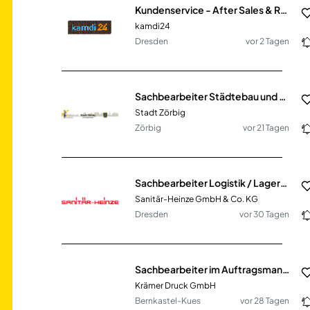
Kundenservice - After Sales & Reklamationsmanagement (m/w/d)
kamdi24
Dresden
vor 2 Tagen
Sachbearbeiter Städtebau und ÖPNV (m/w/d)
Stadt Zörbig
Zörbig
vor 21 Tagen
Sachbearbeiter Logistik / Lagerbüro (m/w/d)
Sanitär-Heinze GmbH & Co. KG
Dresden
vor 30 Tagen
Sachbearbeiter im Auftragsmanagement (m/w/d)
Krämer Druck GmbH
Bernkastel-Kues
vor 28 Tagen