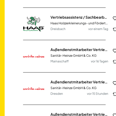
Vertriebsassistenz / Sachbearbeitung Vertriebsinnendienst (m/w/d)
Haas Holzzerkleinerungs- und Fördertechnik GmbH
Dreisbach
vor einem Tag
Außendienstmitarbeiter Vertrieb SHK (m/w/d)
Sanitär-Heinze GmbH & Co. KG
Mainaschaff
vor 16 Tagen
Außendienstmitarbeiter Vertrieb SHK (m/w/d)
Sanitär-Heinze GmbH & Co. KG
Dresden
vor 15 Stunden
Außendienstmitarbeiter Vertrieb SHK (m/w/d)