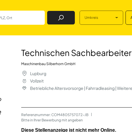
Umkreis
Job Finden
bearbeiter (m/w/d
Technischen Sachbearbeiter 
Maschinenbau Silberhorn GmbH
Lupburg
Vollzeit
Betriebliche Altersvorsorge | Fahrradleasing | Weite
Referenznummer: COM4805757072-JB
 | 
Bitte in Ihrer Bewerbung mit angeben