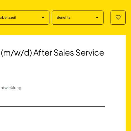
Arbeitszeit
Benefits
Merklis
) After Sales Ser
(m/w/d) After Sales Service
rentwicklung