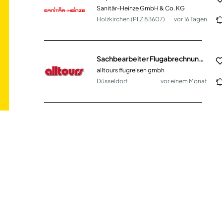
Sanitär-Heinze GmbH & Co. KG
Holzkirchen (PLZ 83607)
vor 16 Tagen
Sachbearbeiter Flugabrechnung (m/w/d)
alltours flugreisen gmbh
Düsseldorf
vor einem Monat
Sachbearbeiter*in für das Bürgerbüro (m/w/d) in Vollzeit / Teilzeit
Stadt Plön
Plön
vor 15 Tagen
Sachbearbeiter Einkauf (m/w/d)
Sanitär-Heinze GmbH & Co. KG
Ainring
vor 17 Tagen