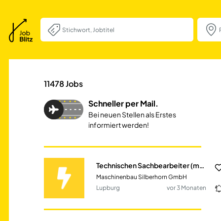
Technischen Sach
11478
Jobs
Schneller per Mail.
Bei neuen Stellen als Erstes
informiert werden!
Technischen Sachbearbeiter (m/w/d) After Sales Service
Maschinenbau Silberhorn GmbH
Lupburg
vor 3 Monaten