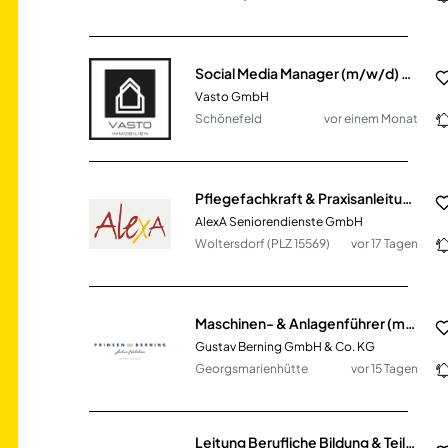
Social Media Manager (m/w/d) - Content, Growth & Community
Vasto GmbH
Schönefeld
vor einem Monat
Pflegefachkraft & Praxisanleitung (m/w/d)
AlexA Seniorendienste GmbH
Woltersdorf (PLZ 15569)
vor 17 Tagen
Maschinen- & Anlagenführer (m/w/d) im Lebensmittelbereich
Gustav Berning GmbH & Co. KG
Georgsmarienhütte
vor 15 Tagen
Leitung Berufliche Bildung & Teilhabe - Sozialpädagogik (m/w/d)