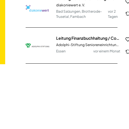
diakoniewert e. V.
Bad Salzungen, Brotterode-
vor 2
Trusetal, Fambach
Tagen
Leitung Finanzbuchhaltung / Controlling in Stellvertretung (m/w/d)
Adolphi-Stiftung Senioreneinrichtungen gGmbH
Essen
vor einem Monat
Product Manager CRM & Community Marketing (m/w/d)
DLG e. V.
Frankfurt Am Main
vor 9 Tagen
Sous Chef (w/m/d)
sea chefs Human Resources Services GmbH
weltweit
vor 17 Tagen