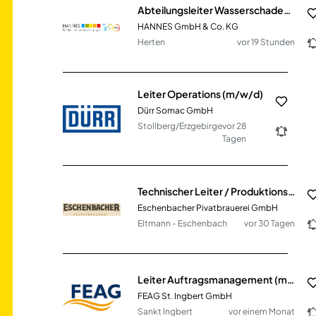
Abteilungsleiter Wasserschadensanierung (m/w/d)
HANNES GmbH & Co. KG
Herten
vor 19 Stunden
Leiter Operations (m/w/d)
Dürr Somac GmbH
Stollberg/Erzgebirge
vor 28
Tagen
Technischer Leiter / Produktionsleiter (m/w/d)
Eschenbacher Pivatbrauerei GmbH
Eltmann - Eschenbach
vor 30 Tagen
Leiter Auftragsmanagement (m/w/d)
FEAG St. Ingbert GmbH
Sankt Ingbert
vor einem Monat