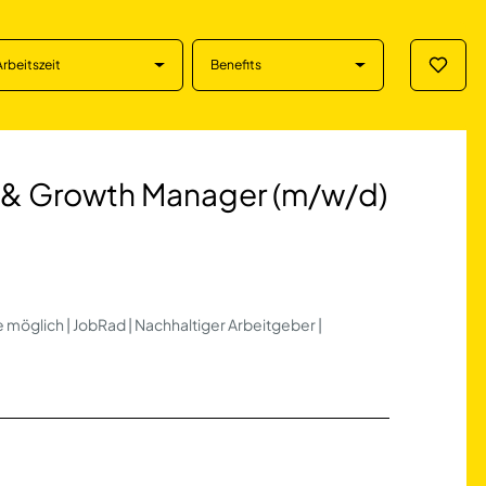
Arbeitszeit
Benefits
Merklis
th Manager (m/w/d
 & Growth Manager (m/w/d)
 möglich | JobRad | Nachhaltiger Arbeitgeber |