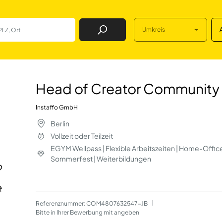
Umkreis
Job Finden
 Community & Grow
Head of Creator Community
Instaffo GmbH
Berlin
Vollzeit oder Teilzeit
EGYM Wellpass | Flexible Arbeitszeiten | Home-Office
Sommerfest | Weiterbildungen
Referenznummer: COM4807632547-JB
 | 
Bitte in Ihrer Bewerbung mit angeben