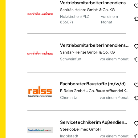
Vertriebsmitarbeiter Innendienst SHK (m/w/d)
Sanitär-Heinze GmbH & Co. KG
Holzkirchen (PLZ
vor einem
83607)
Monat
Vertriebsmitarbeiter Innendienst SHK (m/w/d)
Sanitär-Heinze GmbH & Co. KG
Schweinfurt
vor einem Monat
Fachberater Baustoffe (m/w/d) im Innen- & Außendienst
E. Raiss GmbH + Co. Baustoffhandel KG
Chemnitz
vor einem Monat
Servicetechniker im Außendienst (m/w/d)
SteelcoBelimed GmbH
Ingolstadt
vor einem Monat