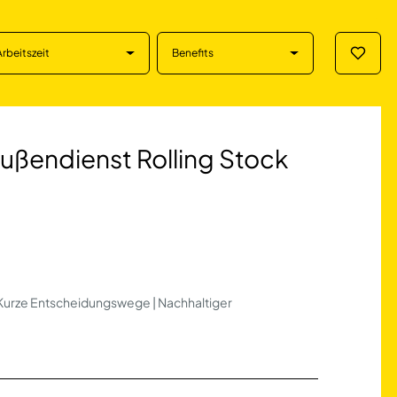
Arbeitszeit
Benefits
Merklis
ienst Rolling Stoc
Außendienst Rolling Stock
| Kurze Entscheidungswege | Nachhaltiger