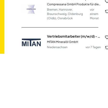
Compressana GmbH Produkte für die Kompressionstherapie
Bremen, Hannover,
vor
Braunschweig, Oldenburg
einem
(Oldb), Osnabrück
Monat
Vertriebsmitarbeiter (m/w/d) - Innendienst
MITAN Mineralöl GmbH
Niedersachsen
vor 7 Tagen
Servicetechniker im Außendienst (m/w/d) Region Karlsruhe, Stuttgart, Ulm
BINDER Central Services GmbH & Co.KG
Tuttlingen
vor 4 Tagen
Versicherungs- und Finanzexperte im angestellten Außendienst in München (m/w/d)
HUK-COBURG Versicherungsgruppe'
München
vor 5 Tagen