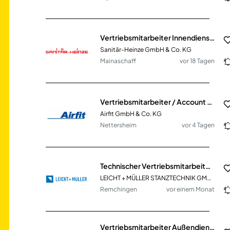
Vertriebsmitarbeiter Innendienst SHK (m/w/d)
Sanitär-Heinze GmbH & Co. KG
Mainaschaff
vor 18 Tagen
Vertriebsmitarbeiter / Account Manager (m/w/d)
Airfit GmbH & Co. KG
Nettersheim
vor 4 Tagen
Technischer Vertriebsmitarbeiter (m/w/d)
LEICHT + MÜLLER STANZTECHNIK GMBH + CO. KG
Remchingen
vor einem Monat
Vertriebsmitarbeiter Außendienst (m/w/d) - Apotheken / Gesundheitswesen