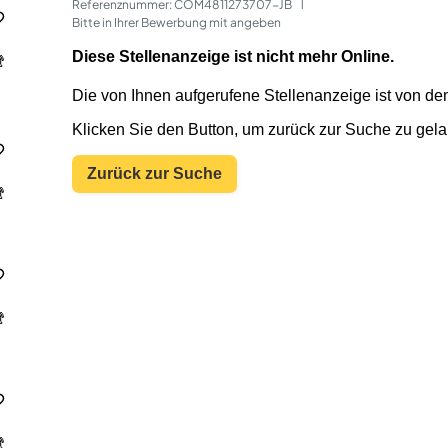
Referenznummer: COM4811273707-JB
 | 
Bitte in Ihrer Bewerbung mit angeben