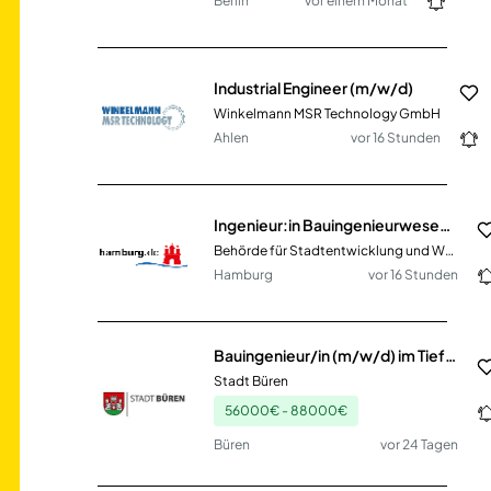
Berlin
vor einem Monat
Industrial Engineer (m/w/d)
Winkelmann MSR Technology GmbH
Ahlen
vor 16 Stunden
Ingenieur:in Bauingenieurwesen – Bundesbau
Behörde für Stadtentwicklung und Wohnen
Hamburg
vor 16 Stunden
Bauingenieur/in (m/w/d) im Tief- und Straßenbau
Stadt Büren
56000€ - 88000€
Büren
vor 24 Tagen