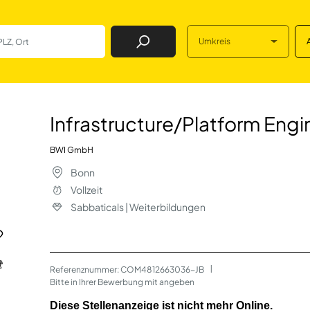
Umkreis
Job Finden
latform Engineer (
Infrastructure/Platform Eng
BWI GmbH
Bonn
Vollzeit
Sabbaticals | Weiterbildungen
Referenznummer: COM4812663036-JB
 | 
Bitte in Ihrer Bewerbung mit angeben