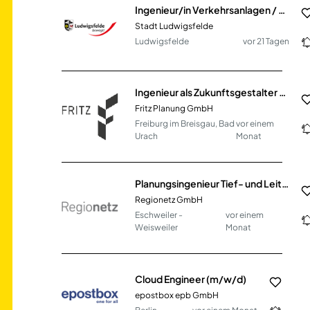
Ingenieur/in Verkehrsanlagen / Tiefbau (w/m/d)
Stadt Ludwigsfelde
Ludwigsfelde
vor 21 Tagen
Ingenieur als Zukunftsgestalter Wasserversorgung (m/w/d)
Fritz Planung GmbH
Freiburg im Breisgau, Bad
vor einem
Urach
Monat
Planungsingenieur Tief- und Leitungsbau (m/w/d)
Regionetz GmbH
Eschweiler -
vor einem
Weisweiler
Monat
Cloud Engineer (m/w/d)
epostbox epb GmbH