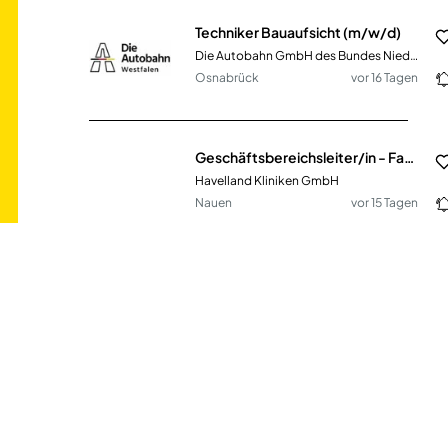
Techniker Bauaufsicht (m/w/d)
Die Autobahn GmbH des Bundes Niederlassung Westfalen
Osnabrück
vor 16 Tagen
Geschäftsbereichsleiter/in - Facility Management (GSG-220)
Havelland Kliniken GmbH
Nauen
vor 15 Tagen
Ingenieur*in Schwerpunkt Radverkehr (m/w/d)
Stadt Leer (Ostfriesland)
Leer (Ostfriesland)
vor 21 Tagen
Ingenieur Schwerpunkt Radverkehr (m/w/d)
Stadt Leer (Ostfriesland)