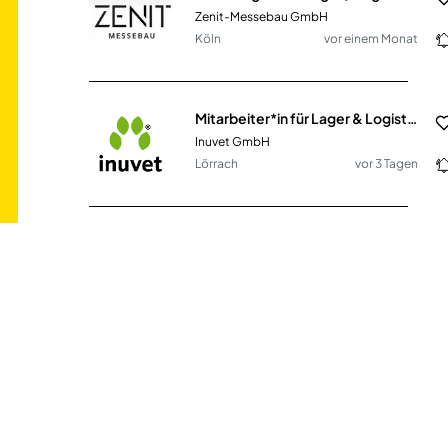
Zenit-Messebau GmbH
Köln
vor einem Monat
Mitarbeiter*in für Lager & Logistik (m/w/d)
Inuvet GmbH
Lörrach
vor 3 Tagen
Teamleiter Lager & Stahlbearbeitung (m/w/d)
FINKENHOLL Stahl Service Center GmbH
Bochum
vor einem Monat
Lagerist oder Fachkraft für Lagerlogistik (m/w/d)
EPOS Bio Partner Süd GmbH
31200€ - 36500€
Kirchheim bei München
vor 18 Tagen