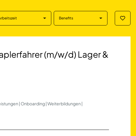
Arbeitszeit
Benefits
Merklis
ahrer (m/w/d) Lag
aplerfahrer (m/w/d) Lager &
istungen | Onboarding | Weiterbildungen |