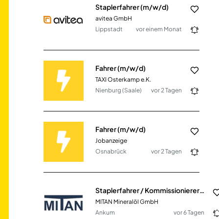
Staplerfahrer (m/w/d)
avitea GmbH
Lippstadt
vor einem Monat
Fahrer (m/w/d)
TAXI Osterkamp e.K.
Nienburg (Saale)
vor 2 Tagen
Fahrer (m/w/d)
Jobanzeige
Osnabrück
vor 2 Tagen
Staplerfahrer / Kommissionierer (m/w/d)
MITAN Mineralöl GmbH
Ankum
vor 6 Tagen