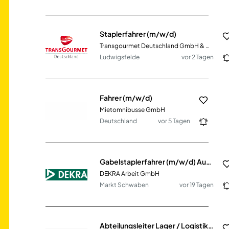
Staplerfahrer (m/w/d)
Transgourmet Deutschland GmbH & Co. OHG
Ludwigsfelde
vor 2 Tagen
Fahrer (m/w/d)
Mietomnibusse GmbH
Deutschland
vor 5 Tagen
Gabelstaplerfahrer (m/w/d) Automobilzulieferer
DEKRA Arbeit GmbH
Markt Schwaben
vor 19 Tagen
Abteilungsleiter Lager / Logistik (m/w/d) im Messebau und Innenausbau