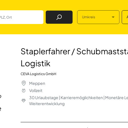
Umkreis
Job Finden
Schubmaststaplerf
Staplerfahrer / Schubmastst
Logistik
CEVA Logistics GmbH
Meppen
Vollzeit
30 Urlaubstage | Karrieremöglichkeiten | Monetäre Le
Weiterentwicklung