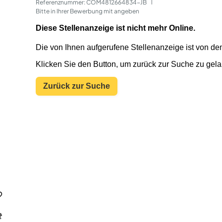
Referenznummer: COM4812664834-JB
 | 
Bitte in Ihrer Bewerbung mit angeben