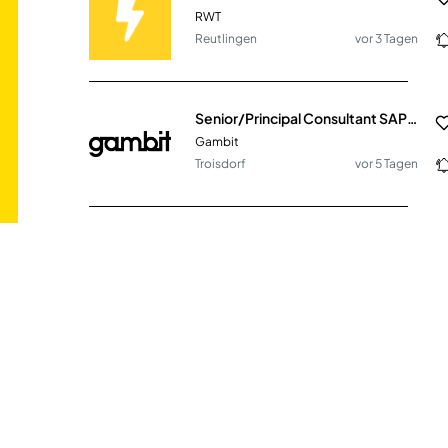
RWT
Reutlingen
vor 3 Tagen
Senior/Principal Consultant SAP Security & Berechtigungen (m/w/d)
Gambit
Troisdorf
vor 5 Tagen
Rechtsanwalt Steuerrecht of Counsel (m/w/d)
MTR Legal Rechtsanwälte
Köln
vor 19 Tagen
Steuerberater (m/w/d) Erkenbrechtsweiler
HWS Holding GmbH & Co. KG
Erkenbrechtsweiler
vor 7 Tagen