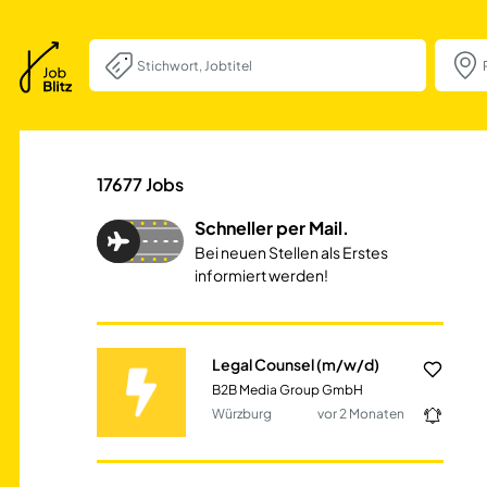
Legal Counsel (m
17677
Jobs
Schneller per Mail.
Bei neuen Stellen als Erstes
informiert werden!
Legal Counsel (m/w/d)
B2B Media Group GmbH
Würzburg
vor 2 Monaten