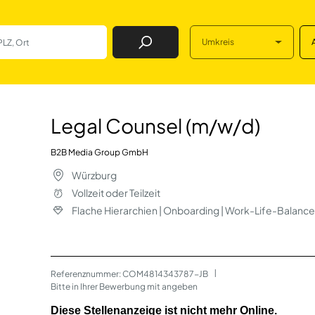
Umkreis
Job Finden
/w/d) in Würzburg
Legal Counsel (m/w/d)
B2B Media Group GmbH
Würzburg
Vollzeit oder Teilzeit
Flache Hierarchien | Onboarding | Work-Life-Balanc
Referenznummer: COM4814343787-JB
 | 
Bitte in Ihrer Bewerbung mit angeben