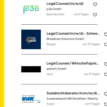
Legal Counsel (m/w/d)
p36 GmbH
Bad Hersfeld
vor 6 Tagen
Legal Counsel (m/w/d) – Schwerpunkt Vertragsrecht
Broadcast Solutions GmbH
Bingen
vor 20 Tagen
Legal Counsel / Wirtschaftsjurist:in (m/w/d) – Schwerpunkt Vertrags-, Haftungs- & Gesellschaftsrecht
zollsoft GmbH
Jena
vor 19 Tagen
Sozialrechtsberater/in (m/w/d) Teilzeit
Sozialverband VdK Nordrhein-Westfalen e.V.
Soest
vor 9 Tagen