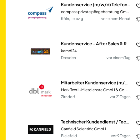
Kundenservice (m/w/d) Telefonischer Erstkontakt für unsere Klienten
compass private pflegeberatung GmbH
Köln, Leipzig
vor einem Monat
Kundenservice - After Sales & Reklamationsmanagement (m/w/d)
kamdi24
Dresden
vor einem Tag
Mitarbeiter Kundenservice (m/w/d)
Merk Textil-Mietdienste GmbH & Co. KG
Zirndorf
vor 21 Tagen
Technischer Kundendienst / Technical Support IT (m/w/d)
Canfield Scientific GmbH
Bielefeld
vor 9 Tagen