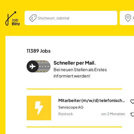
Mitarbeiter (m/w
11389
Jobs
Schneller per Mail.
Bei neuen Stellen als Erstes
informiert werden!
Mitarbeiter (m/w/d) telefonischer Kundenservice
Serviscope AG
Rostock
vor 2 Monaten