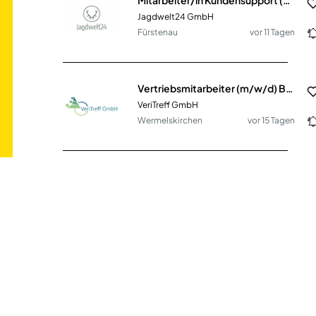
Jagdwelt24 GmbH
Fürstenau
vor 11 Tagen
Vertriebsmitarbeiter (m/w/d) B2B und Neukundenakquise im Innendienst
VeriTreff GmbH
Wermelskirchen
vor 15 Tagen
Sachbearbeiter (m/w/d) der geförderten privaten Altersvorsorge
WWK Lebensversicherung a. G.
München
vor 21 Tagen
kaufmännischen Mitarbeiter (m/w/d) für die Zentrale & Auftragsannahme
agron GmbH & Co. KG
Sögel
vor 18 Tagen