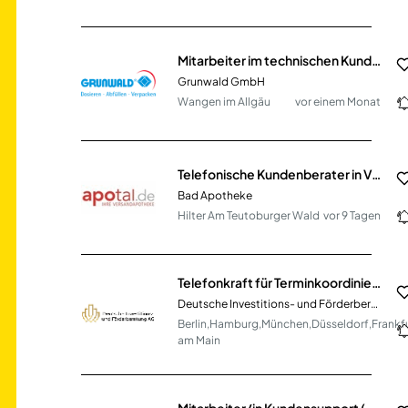
Mitarbeiter im technischen Kundenservice (m/w/d)
Grunwald GmbH
Wangen im Allgäu
vor einem Monat
Telefonische Kundenberater in Voll- oder Teilzeit mindestens 30 Std/Woche (m/w/d). Gerne auch studentische Hilfskräfte!
Bad Apotheke
Hilter Am Teutoburger Wald
vor 9 Tagen
Telefonkraft für Terminkoordinierung mit unseren Kunden (m/w/d)
Deutsche Investitions- und Förderberatung AG
Berlin,Hamburg,München,Düsseldorf,Frankf
am Main
Mitarbeiter/in Kundensupport (m/w/d)