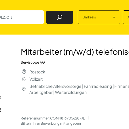
Umkreis
Job Finden
/d) telefonischer
Mitarbeiter (m/w/d) telefon
Serviscope AG
Rostock
Vollzeit
Betriebliche Altersvorsorge | Fahrradleasing | Firme
Arbeitgeber | Weiterbildungen
Referenznummer: COM4816905628-JB
 | 
Bitte in Ihrer Bewerbung mit angeben