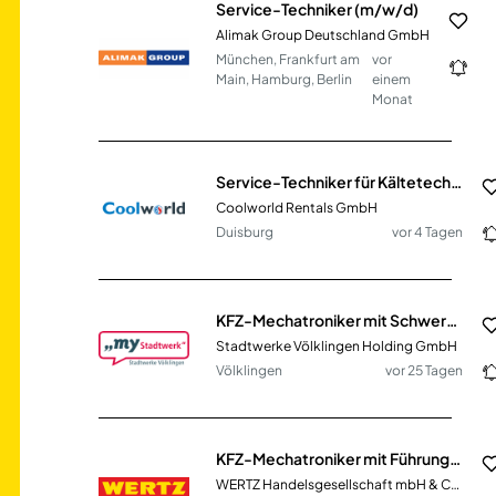
Service-Techniker (m/w/d)
Alimak Group Deutschland GmbH
München, Frankfurt am
vor
Main, Hamburg, Berlin
einem
Monat
Service-Techniker für Kältetechnik in NRW (m/w/d)
Coolworld Rentals GmbH
Duisburg
vor 4 Tagen
KFZ-Mechatroniker mit Schwerpunkt Nutzfahrzeuge (Kraftomnibus) (m/w/d)
Stadtwerke Völklingen Holding GmbH
Völklingen
vor 25 Tagen
KFZ-Mechatroniker mit Führungskompetenz - Schwerpunkt Nutzfahrzeuge (m/w/d)
WERTZ Handelsgesellschaft mbH & Co. KG