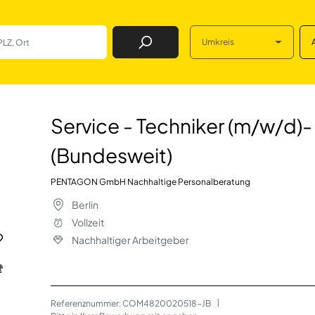
Umkreis
Job Finden
ker (m/w/d)- Nutzf
Service - Techniker (m/w/d)
(Bundesweit)
PENTAGON GmbH Nachhaltige Personalberatung
Berlin
Vollzeit
Nachhaltiger Arbeitgeber
Referenznummer: COM4820020518-JB
 | 