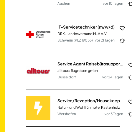
Aachen
vor 10 Tagen
IT-Servicetechniker (m/w/d)
DRK-Landesverband M-V e. V.
Schwerin (PLZ 19053)
vor 21 Tagen
Service Agent Reisebürosupport (m/w/d)
alltours flugreisen gmbh
Düsseldorf
vor 24 Tagen
Service/Rezeption/Housekeeping (m/w/d)
Natur- und Wohlfühlhotel Kastenholz
Wershofen
vor 3 Tagen