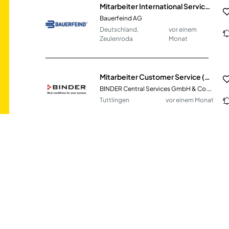
Mitarbeiter International Service & Support (m/w/d)
Bauerfeind AG
Deutschland,
vor einem
Zeulenroda
Monat
Mitarbeiter Customer Service (m/w/d)
BINDER Central Services GmbH & Co.KG
Tuttlingen
vor einem Monat
KFZ-Mechatroniker Nutzfahrzeugtechnik / Land- oder Baumaschinenmechatroniker (m/w/d)
Theo Steil GmbH
DE
vor 3 Tagen
Servicetechniker im Außendienst (m/w/d) Region Karlsruhe, Stuttgart, Ulm
BINDER Central Services GmbH & Co.KG
Tuttlingen
vor einem Tag