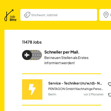
Service - Techni
11478
Jobs
Schneller per Mail.
Bei neuen Stellen als Erstes
informiert werden!
Service - Techniker (m/w/d)- Nutzfahrzeuge (Bundesweit)
PENTAGON GmbH Nachhaltige Personalberatung
Berlin
vor 2 Monaten