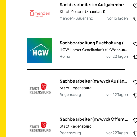
Sachbearbeiter im Aufgabenbereich „Stadt als Steuerschuldnerin“ (m/w/d)
Stadt Menden (Sauerland)
Menden (Sauerland)
vor 15 Tagen
Sachbearbeitung Buchhaltung (m/w/d)
HGW Herner Gesellschaft für Wohnungsbau mbH
Herne
vor 22 Tagen
Sachbearbeiter (m/w/d) Ausländerangelegenheiten
Stadt Regensburg
Regensburg
vor 22 Tagen
Sachbearbeiter (m/w/d) Öffentliche Sicherheit / Ordnung / Gewerbewesen
Stadt Regensburg
Regensburg
vor 22 Tagen