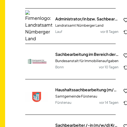
Administrator/in bzw. Sachbearbeiter/in im Bereich Digitalisierung (m/w/d)
Landratsamt Nürnberger Land
Lauf
vor 8 Tagen
Sachbearbeitung im Bereich der Verkehrssicherung der Sparte Bundesforst (m/w/d)
Bundesanstalt für Immobilienaufgaben
Bonn
vor 10 Tagen
Haushaltssachbearbeitung (m/w/d)
Samtgemeinde Fürstenau
Fürstenau
vor 14 Tagen
Sachbearbeiter /-in (m/w/d) Kraftfahrzeugzulassungswesen