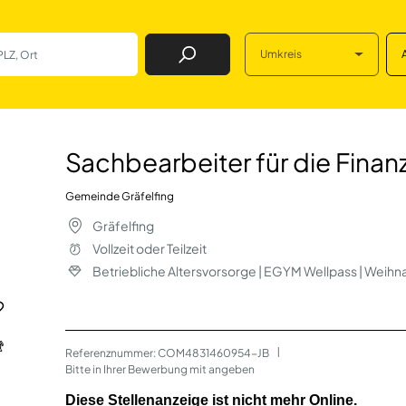
Umkreis
Job Finden
ür die Finanzverwa
Sachbearbeiter für die Fina
Gemeinde Gräfelfing
Gräfelfing
Vollzeit oder Teilzeit
Betriebliche Altersvorsorge | EGYM Wellpass | Weih
Referenznummer: COM4831460954-JB
 | 
Bitte in Ihrer Bewerbung mit angeben