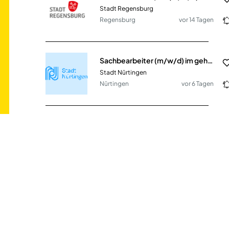
Stadt Regensburg
Regensburg
vor 14 Tagen
Sachbearbeiter (m/w/d) im gehobenen Dienst
Stadt Nürtingen
Nürtingen
vor 6 Tagen
Sachbearbeiter (m/w/d) im Bereich des Haushaltswesens
Verbandsgemeinde Trier-Land
Trier - Heiligkreuz
vor 28 Tagen
Sachbearbeiter (m/w/d) im Sachgebiet Eingliederungshilfe
Eifelkreis Bitburg-Prüm
DE
vor 25 Tagen