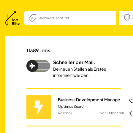
Business Develo
11389
Jobs
Schneller per Mail.
Bei neuen Stellen als Erstes
informiert werden!
Business Development Manager (m/w/d)
Optimus Search
Rostock
vor 2 Monaten