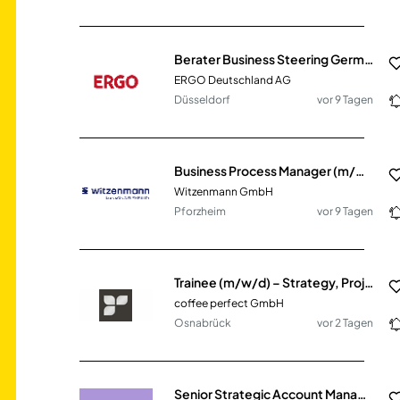
Berater Business Steering Germany (m/w/d)
ERGO Deutschland AG
Düsseldorf
vor 9 Tagen
Business Process Manager (m/w/d) Finance/Controlling, befristet
Witzenmann GmbH
Pforzheim
vor 9 Tagen
Trainee (m/w/d) – Strategy, Project Management & Internal Consulting
coffee perfect GmbH
Osnabrück
vor 2 Tagen
Senior Strategic Account Manager (m/w/d)