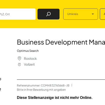
Umkreis
Job Finden
pment Manager (m
Business Development Mana
Optimus Search
Rostock
Vollzeit
Referenznummer: COM4832765668-JB
 | 
Bitte in Ihrer Bewerbung mit angeben