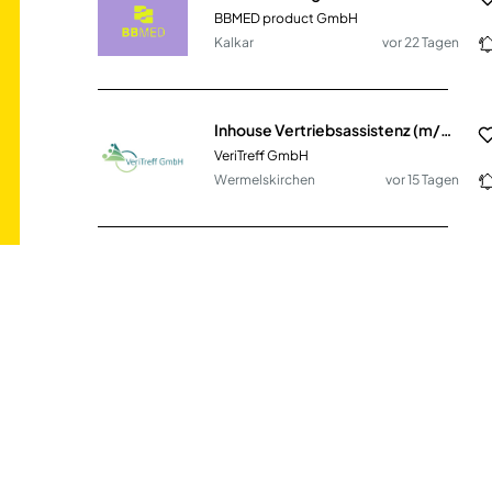
BBMED product GmbH
Kalkar
vor 22 Tagen
Inhouse Vertriebsassistenz (m/w/d)
VeriTreff GmbH
Wermelskirchen
vor 15 Tagen
IT Systemadministrator (m/w/d)
Jagdwelt24 GmbH
Fürstenau
vor 11 Tagen
Assistent der Einrichtungsleitung (m/w/d)
AWO-Bezirksverband Braunschweig e.V.
Braunschweig
vor 11 Tagen