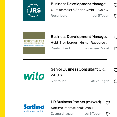
Business Development Manager (m/w/d) Petcare - International
J. Rettenmaier & Söhne GmbH + Co KG
Rosenberg
vor 5 Tagen
Business Development Manager / Vertriebs- und Produktspezialist Tier-Schermaschinen Europe (m/w/d)
Heidi Steinberger - Human Resource Service
Deutschland
vor einem Monat
Senior Business Consultant CRM (m/w/d)
WILO SE
Dortmund
vor 24 Tagen
HR Business Partner (m/w/d)
Sortimo International GmbH
Zusmarshausen
vor 9 Tagen