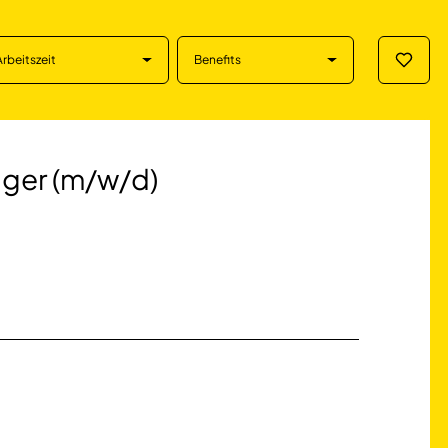
Arbeitszeit
Benefits
Merklis
/w/d) in Rostock
ger (m/w/d)