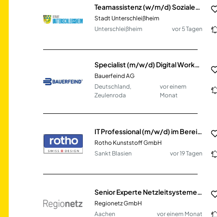
Teamassistenz (w/m/d) Soziales & Digitales
Stadt Unterschleißheim
Unterschleißheim
vor 5 Tagen
Specialist (m/w/d) Digital Workplace
Bauerfeind AG
Deutschland,
vor einem
Zeulenroda
Monat
IT Professional (m/w/d) im Bereich Digital Integration
Rotho Kunststoff GmbH
Sankt Blasien
vor 19 Tagen
Senior Experte Netzleitsysteme & OT (m/w/d)
Regionetz GmbH
Aachen
vor einem Monat