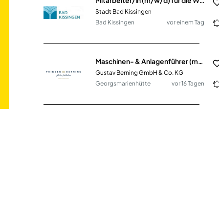
Stadt Bad Kissingen
Bad Kissingen
vor einem Tag
Maschinen- & Anlagenführer (m/w/d) im Lebensmittelbereich
Gustav Berning GmbH & Co. KG
Georgsmarienhütte
vor 16 Tagen
Pflegehelfer (m/w/d) Ambulanter Pflegedienst & Tagespflege in Teilzeit
GPS - Gemeinnützige Gesellschaft für Paritätische Sozialarbeit mbH
Saarbrücken
vor einem Monat
Social Media Manager (m/w/d) - Content, Growth & Community
Vasto GmbH
Schönefeld
vor einem Monat