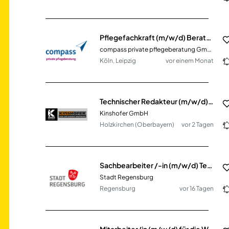
Pflegefachkraft (m/w/d) Beratung am Telefon für Pflegebedürftige & Angehörige
compass private pflegeberatung GmbH
Köln, Leipzig
vor einem Monat
Technischer Redakteur (m/w/d) Technische Dokumentation, Stammdaten & Digitalisierung
Kinshofer GmbH
Holzkirchen (Oberbayern)
vor 2 Tagen
Sachbearbeiter /-in (m/w/d) Team für öffentlich geförderte Mietwohnungen
Stadt Regensburg
Regensburg
vor 16 Tagen
Mitarbeiter/in (m/w/d) für die Wirtschaftsförderung