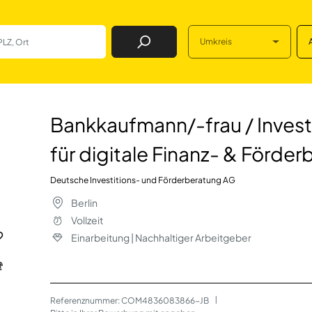
Umkreis
Job Finden
u / Investmentspez
Bankkaufmann/-frau / Invest
für digitale Finanz- & Förde
Deutsche Investitions- und Förderberatung AG
Berlin
Vollzeit
Einarbeitung | Nachhaltiger Arbeitgeber
Referenznummer: COM4836083866-JB
 | 