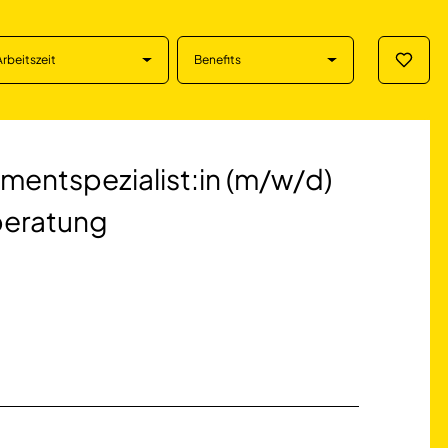
Arbeitszeit
Benefits
Merklis
ialist:in (m/w/d)
mentspezialist:in (m/w/d)
rberatung