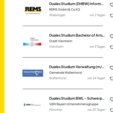
Duales Studium (DHBW) Informatik (m/w/d)
REMS GmbH & Co KG
Waiblingen
vor 2 Tagen
Duales Studium Bachelor of Arts - Public Administration (w/m/d)
Stadt Viernheim
Viernheim
vor 3 Tagen
Duales Studium Verwaltung (m/w/d)
Gemeinde Wallenhorst
Wallenhorst
vor 24 Tagen
Duales Studium BWL – Schwerpunkt Immobilien & Versicherung (B.Sc.) (m/w/d)
VdW Bayern Unternehmensgruppe
München
vor 20 Tagen