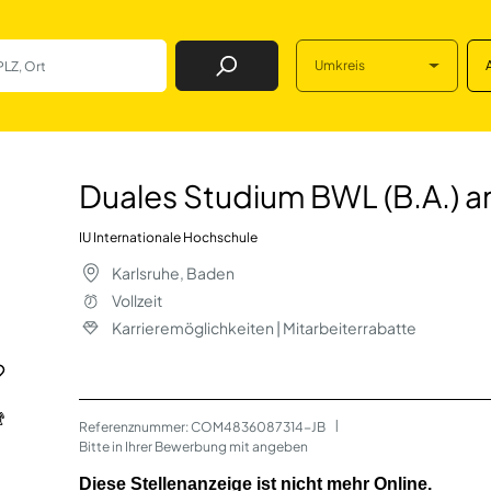
Umkreis
Job Finden
WL (B.A.) am Campu
Duales Studium BWL (B.A.) a
IU Internationale Hochschule
Karlsruhe, Baden
Vollzeit
Karrieremöglichkeiten | Mitarbeiterrabatte
Referenznummer: COM4836087314-JB
 | 
Bitte in Ihrer Bewerbung mit angeben