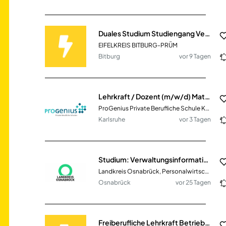
Duales Studium Studiengang Verwaltung (m/w/d)
EIFELKREIS BITBURG-PRÜM
Bitburg
vor 9 Tagen
Lehrkraft / Dozent (m/w/d) Mathematik / Informatik / Betriebswirtschaft
ProGenius Private Berufliche Schule Karlsruhe
Karlsruhe
vor 3 Tagen
Studium: Verwaltungsinformatik (m/w/d) ab dem 01.09.2027
Landkreis Osnabrück, Personalwirtschaft
Osnabrück
vor 25 Tagen
Freiberufliche Lehrkraft Betriebswirtschaftslehre (BWL) (m/w/d) auf Honorarbasis