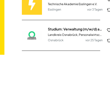
Technische Akademie Esslingen e.V.
Esslingen
vor 3 Tagen
Studium: Verwaltung (m/w/d) ab dem 01.08./01.09.2027
Landkreis Osnabrück, Personalwirtschaft
Osnabrück
vor 25 Tagen
Duales Studium Wirtschaftsinformatik (AWiS) / Fachinformatiker (m/w/d)
synaforce GmbH
Mainz
vor 2 Tagen
Duales Studium Elektrotechnik - Leit- und Sicherungstechnik (m/w/d)
PTB Ingenieure
Leipzig
vor 3 Tagen