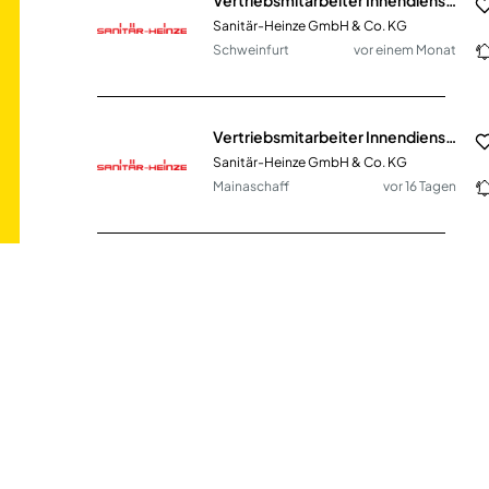
Sanitär-Heinze GmbH & Co. KG
Schweinfurt
vor einem Monat
Vertriebsmitarbeiter Innendienst SHK (m/w/d)
Sanitär-Heinze GmbH & Co. KG
Mainaschaff
vor 16 Tagen
Vertriebsmitarbeiter Innendienst SHK (m/w/d)
Sanitär-Heinze GmbH & Co. KG
Leipzig
vor 2 Monaten
Teamassistenz / Office Manager (m/w/d) - Vollzeit / Teilzeit
Bembé Parkett GmbH & Co. KG
Hannover, Wiesbaden,
vor 2
Regensburg, München -
Tagen