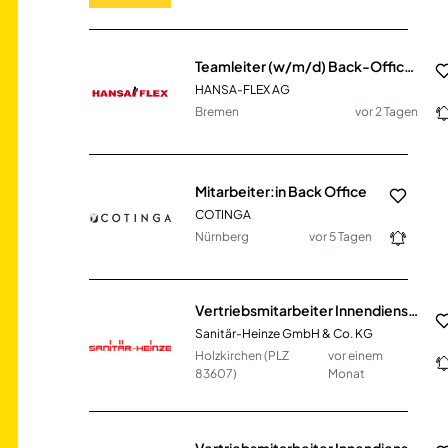
Teamleiter (w/m/d) Back-Office Industrieservice & Fluidservice
HANSA-FLEX AG
Bremen
vor 2 Tagen
Mitarbeiter:in Back Office
COTINGA
Nürnberg
vor 5 Tagen
Vertriebsmitarbeiter Innendienst SHK (m/w/d)
Sanitär-Heinze GmbH & Co. KG
Holzkirchen (PLZ
vor einem
83607)
Monat
Vertriebsmitarbeiter Innendienst SHK (m/w/d)