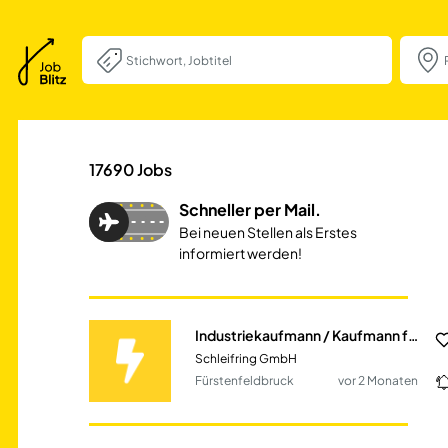
Industriekaufman
17690
Jobs
Schneller per Mail.
Bei neuen Stellen als Erstes
informiert werden!
Industriekaufmann / Kaufmann für Bürokommunikation (m/w/d) für das Backoffice
Schleifring GmbH
Fürstenfeldbruck
vor 2 Monaten