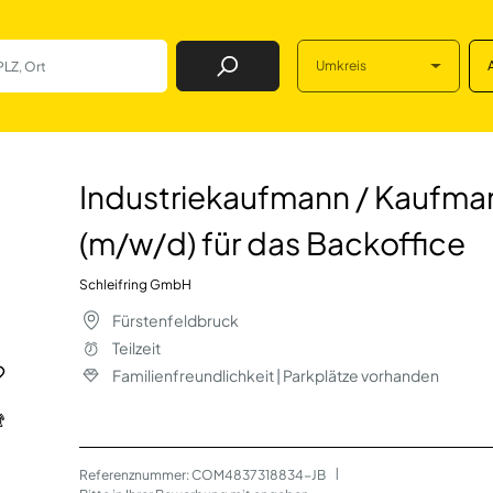
Umkreis
Job Finden
n / Kaufmann für 
Industriekaufmann / Kaufma
(m/w/d) für das Backoffice
Schleifring GmbH
Fürstenfeldbruck
Teilzeit
Familienfreundlichkeit | Parkplätze vorhanden
Referenznummer: COM4837318834-JB
 | 