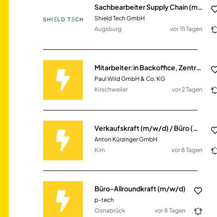
Sachbearbeiter Supply Chain (m/w/d)
Shield Tech GmbH
Augsburg
vor 15 Tagen
Mitarbeiter:in Backoffice, Zentrale und Empfang
Paul Wild GmbH & Co. KG
Kirschweiler
vor 2 Tagen
Verkaufskraft (m/w/d) / Büro (m/w/d)
Anton Kürzinger GmbH
Kirn
vor 8 Tagen
Büro-Allroundkraft (m/w/d)
p-tech
Osnabrück
vor 8 Tagen