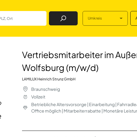
Umkreis
Job Finden
iter im Außendien
Vertriebsmitarbeiter im Auß
Wolfsburg (m/w/d)
LAMILUX Heinrich Strunz GmbH
Braunschweig
Vollzeit
Betriebliche Altersvorsorge | Einarbeitung | Fahrradl
Office möglich | Mitarbeiterrabatte | Monetäre Leist