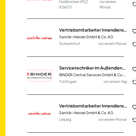
Holzkirchen (PLZ
vor einem
83607)
Monat
Vertriebsmitarbeiter Innendienst SHK (m/w/d)
Sanitär-Heinze GmbH & Co. KG
Schweinfurt
vor einem Monat
Servicetechniker im Außendienst (m/w/d) Region Karlsruhe, Stuttgart, Ulm
BINDER Central Services GmbH & Co.KG
Tuttlingen
vor einem Tag
Vertriebsmitarbeiter Innendienst SHK (m/w/d)
Sanitär-Heinze GmbH & Co. KG
Leipzig
vor einem Monat