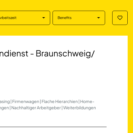
Arbeitszeit
Benefits
Merklis
st - Braunschwei
endienst - Braunschweig/
easing | Firmenwagen | Flache Hierarchien | Home-
ungen | Nachhaltiger Arbeitgeber | Weiterbildungen