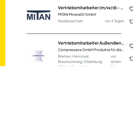
Vertriebsmitarbeiter (m/w/d) - Innendienst
MITAN Mineralöl GmbH
Niedersachsen
vor 4 Tagen
Vertriebsmitarbeiter Außendienst (m/w/d) - Apotheken / Gesundheitswesen
Compressana GmbH Produkte für die Kompressionstherapie
Bremen, Hannover,
vor
Braunschweig, Oldenburg
einem
(Oldb), Osnabrück
Monat
Vertriebsmitarbeiter im Außendienst Servietten/Gastronomiebedarf (m/w/d)
Hantermann - Tischkultur aus Leidenschaft GmbH & Co. KG
München
vor einem Tag
Vertriebsmitarbeiter im Außendienst Servietten/Gastronomiebedarf (m/w/d)