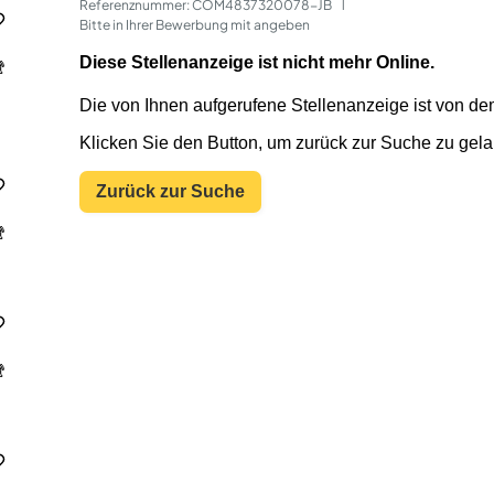
Referenznummer: COM4837320078-JB
 | 
Bitte in Ihrer Bewerbung mit angeben