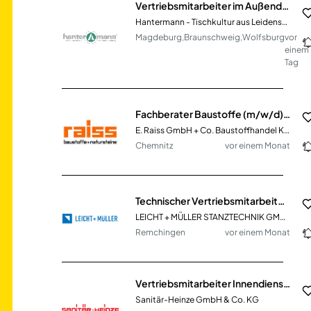
Vertriebsmitarbeiter im Außendienst Servietten/Gastronomiebedarf (m/w/d)
Hantermann - Tischkultur aus Leidenschaft GmbH & Co. KG
Magdeburg,Braunschweig,Wolfsburg
vor
einem
Tag
Fachberater Baustoffe (m/w/d) im Innen- & Außendienst
E. Raiss GmbH + Co. Baustoffhandel KG
Chemnitz
vor einem Monat
Technischer Vertriebsmitarbeiter (m/w/d)
LEICHT + MÜLLER STANZTECHNIK GMBH + CO. KG
Remchingen
vor einem Monat
Vertriebsmitarbeiter Innendienst SHK (m/w/d)
Sanitär-Heinze GmbH & Co. KG