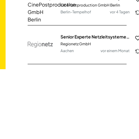
CinePostproduction GmbH Berlin
Berlin-Tempelhof
vor 4 Tagen
Senior Experte Netzleitsysteme & OT (m/w/d)
Regionetz GmbH
Aachen
vor einem Monat
IT Administrator (m/w/d)
jpc-Schallplatten-Versandhandelsgesellschaft mbH
Georgsmarienhütte
vor 21 Tagen
Mitarbeiter IT-Abteilung (m/w/d)
Dipl.-Berging. Heinz Knust GmbH
Herne
vor 10 Tagen