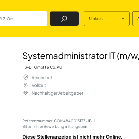
Umkreis
Job Finden
tor IT (m/w/d) in
Systemadministrator IT (m/w
FS-BF GmbH & Co. KG
Reichshof
Vollzeit
Nachhaltiger Arbeitgeber
Referenznummer: COM4840013133-JB
 | 
Bitte in Ihrer Bewerbung mit angeben