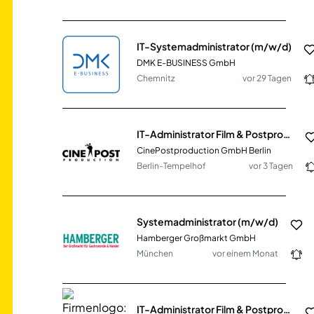
IT-Systemadministrator (m/w/d)
DMK E-BUSINESS GmbH
Chemnitz
vor 29 Tagen
IT-Administrator Film & Postproduktion (m/w/d)
CinePostproduction GmbH Berlin
Berlin-Tempelhof
vor 3 Tagen
Systemadministrator (m/w/d)
Hamberger Großmarkt GmbH
München
vor einem Monat
IT-Administrator Film & Postproduktion (m/w/d)