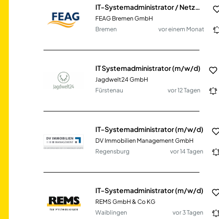
IT-Systemadministrator / Netzwerkadministrator (m/w/d)
FEAG Bremen GmbH
Bremen
vor einem Monat
IT Systemadministrator (m/w/d)
Jagdwelt24 GmbH
Fürstenau
vor 12 Tagen
IT-Systemadministrator (m/w/d)
DV Immobilien Management GmbH
Regensburg
vor 14 Tagen
IT-Systemadministrator (m/w/d)
REMS GmbH & Co KG
Waiblingen
vor 3 Tagen