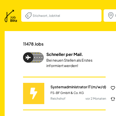
Systemadministra
11478
Jobs
Schneller per Mail.
Bei neuen Stellen als Erstes
informiert werden!
Systemadministrator IT (m/w/d)
FS-BF GmbH & Co. KG
Reichshof
vor 2 Monaten