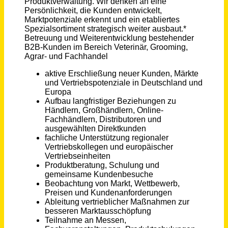
Business Development Manager (m/w/d) Petcare - International
J. Rettenmaier & Söhne GmbH + Co KG
Rosenberg
vor 5 Tagen
Technischer Vertriebsmitarbeiter (m/w/d)
LEICHT + MÜLLER STANZTECHNIK GMBH + CO. KG
Remchingen
vor einem Monat
Technischer Berater - Sanitär & Heizung (m/w/d)
Sanitär-Heinze GmbH & Co. KG
Dresden
vor einem Monat
Vertriebsassistenz / Sachbearbeitung Vertriebsinnendienst (m/w/d)
Haas Holzzerkleinerungs- und Fördertechnik GmbH