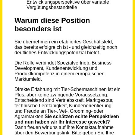
Junior Produktmanager (m/w/d) Display Europe
3A Composites GmbH
Singen (Hohentwiel)
vor 6 Tagen
Maschinenbediener Produktion (m/w/d)
Dr. Bernhard Burger AG
Keltern
vor einem Tag
Mitarbeiter im Vertriebsinnendienst (m/w/d)
Südwestkarton GmbH & Co. KG
Illingen
vor einem Monat