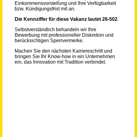
Maschinenführer Patentieranlage (m/w/d)
Vornbäumen Stahlseile GmbH und Co. KG
Niedersachsen
vor 8 Tagen
Sachbearbeitung Vertriebsinnendienst (m/w/d) Schwerpunkt Retouren- & Reklamationsbearbeitung
AVO-WERKE August Beisse GmbH
Belm
vor 2 Tagen
Mitarbeiter im Vertriebsinnendienst (m/w/d) - Bereich Kfz-Ersatzteile
Wacker+Döbler Vertriebsgesellschaft mbH'
Landau in der Pfalz
vor 3 Tagen
Technischer Redakteur (m/w/d) Technische Dokumentation, Stammdaten & Digitalisierung
Kinshofer GmbH
Holzkirchen (Oberbayern)
vor 19 Stunden