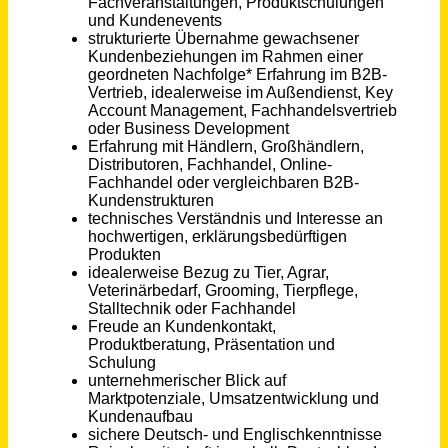
Dreisbach
vor 19 Stunden
Leitung (m/w/d) des Funktionsbereichs Personalgewinnung und -entwicklung, BGM
Landeswohlfahrtsverband (LWV) Hessen Hauptverwaltung Kassel
Kassel
vor 10 Tagen
Zerspanungsmechaniker für Vorrichtungsbau und Entwicklung (m/w/d)
Gebr. Rieger GmbH + Co. KG
Aalen - Wasseralfingen
vor einem Monat
Accountmanager für den Vertriebsinnendienst (m/w/d)
PRESSOL Schmiergeräte GmbH
Heitersheim
vor einem Monat