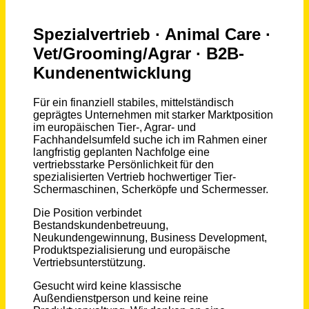
Schneller per Mail.
Bei neuen Stellen als Erstes informiert werden!
Business Development Manager / Vertriebs- und Produktspezialist Tier-Schermaschinen Europe (m/w/d)
Heidi Steinberger - Human Resource Service
Deutschland
vor einem Monat
Sachbearbeiter/in für grenzüberschreitende und europäische Projekte (w/m/d)
Regierungspräsidium Karlsruhe
Karlsruhe
vor 19 Stunden
SPS Programmierer/Inbetriebnehmer Automotive (m/w/d)
Dürr Somac GmbH
Stollberg/Erzgebirge
vor 2 Monaten