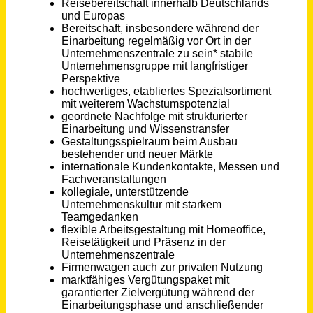
Fleischer (m/w/d)
Willms Fleisch GmbH
Ruppichteroth
vor 7 Monaten
Solutions Marketing Manager Europe (w/m/d)
WILO SE
Dortmund
vor 5 Tagen
Technischer Berater - Sanitär & Heizung (m/w/d)
Sanitär-Heinze GmbH & Co. KG
Ainring
vor 16 Tagen
Maschinen- und Anlagenführer (m/w/d) Laser- / Stanztechnik
BerlinerLuft. Technik GmbH
Obertaufkirchen
vor einem Monat