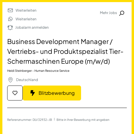
Weiterleiten
Mehr Jobs
Jobalarm anmelden
Weiterleiten
Jobalarm anmelden
Merkliste
Business Development Manager /
Vertriebs- und Produktspezialist Tier-
Schermaschinen Europe (m/w/d)
Heidi Steinberger - Human Resource Service
Deutschland
Job Finden
Blitzbewerbung
Business Development Mana
Referenznummer: DLV32932-JB
 | 
Bitte in Ihrer Bewerbung mit angeben
11389
Jobs
Filter