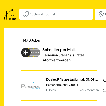
Duales Pflegest
11478
Jobs
Schneller per Mail.
Bei neuen Stellen als Erstes
informiert werden!
Duales Pflegestudium ab 01.09.2026
Personaltaucher GmbH
Lübeck
vor 2 Monaten