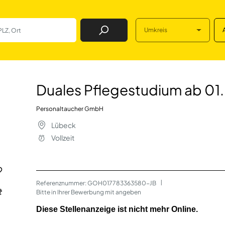
Umkreis
Job Finden
udium ab 01.09.20
Duales Pflegestudium ab 01
Personaltaucher GmbH
Lübeck
Vollzeit
Referenznummer: GOH017783363580-JB
 | 
Bitte in Ihrer Bewerbung mit angeben