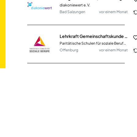
diakoniewert e. V.
Bad Salzungen
vor einem Monat
Lehrkraft Gemeinschaftskunde (m/w/d) - flexible Nebentätigkeit in Offenburg
Paritätische Schulen für soziale Berufe gGmbH
Offenburg
vor einem Monat
Schulleitung Pflege im Team für Pflegepädagogen (m/w/d)
Paritätische Schulen für soziale Berufe gGmbH
Offenburg
vor einem Monat
Kindertagespflegepersone (w/m/d) für unsere Stützpunkte
wir für pänz e.V. - Beratung; Hilfen; Prävention für Kinder und Familien
Köln - Nippes, Köln - Sülz
vor 16 Tagen