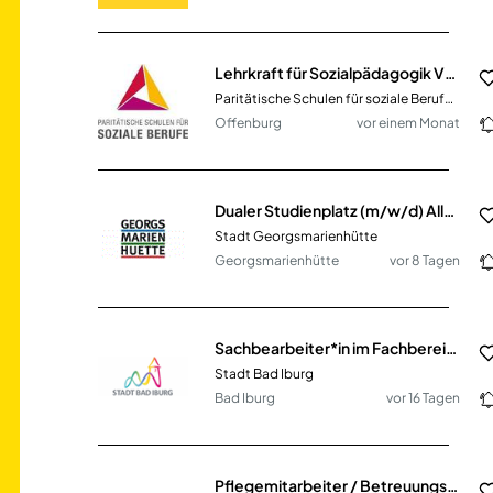
Lehrkraft für Sozialpädagogik VZ / TZ (m/w/d)
Paritätische Schulen für soziale Berufe gGmbH
Offenburg
vor einem Monat
Dualer Studienplatz (m/w/d) Allgemeine Verwaltung (B.A.)
Stadt Georgsmarienhütte
Georgsmarienhütte
vor 8 Tagen
Sachbearbeiter*in im Fachbereich II Planen & Bauen (m/w/d) in Teilzeit
Stadt Bad Iburg
Bad Iburg
vor 16 Tagen
Pflegemitarbeiter / Betreuungsmitarbeiter (m/w/d)