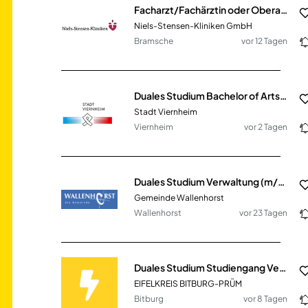
Facharzt/Fachärztin oder Oberarzt/Oberärztin (m/w/d) für die Klinik für Psychosomatische Medizin und Psychotherapie zum 01.09.2026
Niels-Stensen-Kliniken GmbH
Bramsche
vor 12 Tagen
Duales Studium Bachelor of Arts - Public Administration (w/m/d)
Stadt Viernheim
Viernheim
vor 2 Tagen
Duales Studium Verwaltung (m/w/d)
Gemeinde Wallenhorst
Wallenhorst
vor 23 Tagen
Duales Studium Studiengang Verwaltung (m/w/d)
EIFELKREIS BITBURG-PRÜM
Bitburg
vor 8 Tagen