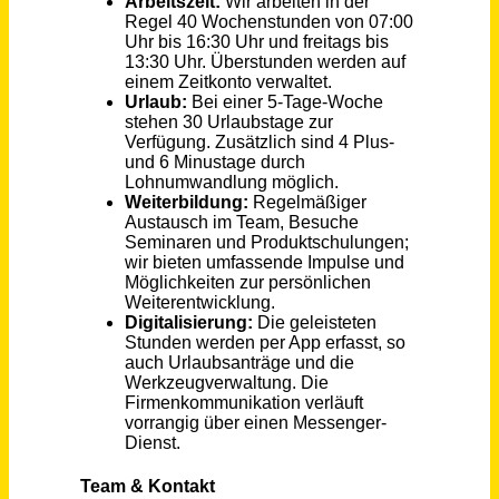
Produktionsmitarbeiter Montage / Kesselbau (m/w/d)
BINDER Central Services GmbH & Co.KG
Tuttlingen
vor einem Monat
Mitarbeiter Produktion / Montage Industriearmaturen (m/w/d)
Herberholz GmbH
Ennepetal
vor 6 Tagen
Produktionsmitarbeiter Montage & Schäumerei (m/w/d)
BINDER Central Services GmbH & Co.KG
Tuttlingen
vor einem Monat
Monteur für Maschinen- und Anlagentransport (m/w/d)
WERTZ Handelsgesellschaft mbH & Co. KG
Aachen
vor einem Monat