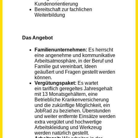
Singen (Hohentwiel)
vor einem Monat
Monteur für Gasmotoren und Prüfstandtechnik (m/w/d)
Vater pcs GmbH
24€ - 28€
Kiel
vor 7 Monaten
Monteur (m/w/d)
PROVIS
Spelle
vor 9 Tagen
Bauarbeiter / Monteur (alle Geschlechtsidentitäten)
DYWIDAG-Systems International GmbH
b
vor 7 Tagen