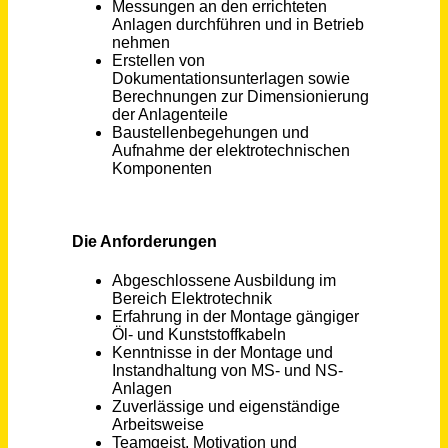
Versuchsfachkraft (m/w/d) High Voltage
PFISTERER Kontaktsysteme GmbH
Winterbach
vor 5 Tagen
Elektriker für Energie- und Gebäudetechnik
Hubert Niederländer GmbH
Karlsruhe
vor 20 Tagen
Monteur / Fliesenleger / Installateur (m/w/d) Vollzeit / Teilzeit
Matthias Klaus Montage-Service GmbH
Höhenkirchen-Siegertsbrunn
vor 16 Tagen
Monteur (m/w/d) Möbel- und Ladenbau - Lager / Montage
1:1 frische & promo GmbH