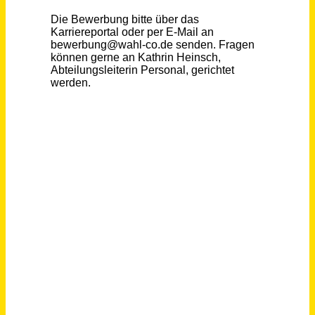
Monteur/-in Netzbetrieb Strom (m/w/d)
Gemeindewerke Haßloch GmbH
Haßloch
vor einem Tag
Servicetechniker / Mechaniker / Schlosser / Monteur (m/w/d) mit eigener mobiler Werkstatt
HANSA-FLEX AG
DE
vor 5 Tagen
Servicetechniker / Mechaniker / Schlosser / Monteur (m/w/d) mit eigener mobiler Werkstatt
HANSA-FLEX AG
Lübeck
vor 5 Tagen