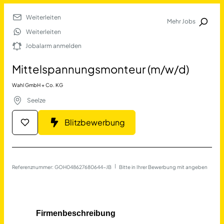
Weiterleiten
Mehr Jobs
Jobalarm anmelden
Weiterleiten
Jobalarm anmelden
Merkliste
Mittelspannungsmonteur (m/w/d)
Wahl GmbH + Co. KG
Seelze
Blitzbewerbung
Job Finden
Referenznummer: GOH048627680644-JB
 | 
Bitte in Ihrer Bewerbung mit angeben
Mittelspannungsmonteur (m
17677
Jobs
Filter