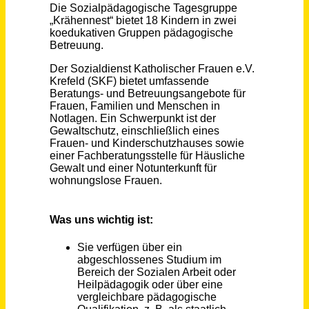
Schneller per Mail.
Bei neuen Stellen als Erstes informiert werden!
Pädagogische Fachkraft (m/w/d) Tagesgruppe
Sozialdienst katholischer Frauen e.V. Krefeld
Krefeld
vor einem Monat
Pädagogische Fachkräfte (m/w/d) in Teilzeit
Kinderbetreuung im Taunus (KiT) GmbH
Friedrichsdorf, Kronberg im Taunus, Schmitten
vor
im Taunus, Bad Homburg vor der Höhe,
einem
Königstein im Taunus
Monat
Pädagogische Fachkraft (m/w/d) Kita Gutleut
AWO Kreisverband Frankfurt am Main
Frankfurt am Main
vor 4 Tagen