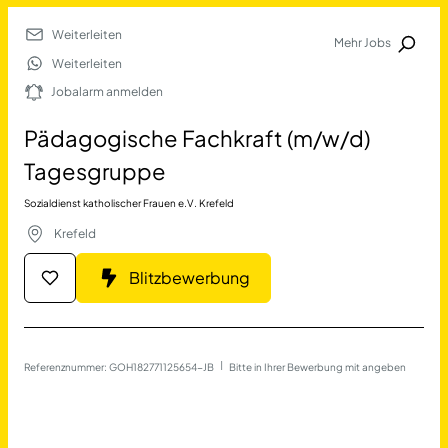
Weiterleiten
Mehr Jobs
Jobalarm anmelden
Weiterleiten
Jobalarm anmelden
Merkliste
Pädagogische Fachkraft (m/w/d)
Tagesgruppe
Sozialdienst katholischer Frauen e.V. Krefeld
Krefeld
Blitzbewerbung
Job Finden
Pädagogische Fachkraft (m
Referenznummer: GOH182771125654-JB
 | 
Bitte in Ihrer Bewerbung mit angeben
17690
Jobs
Filter