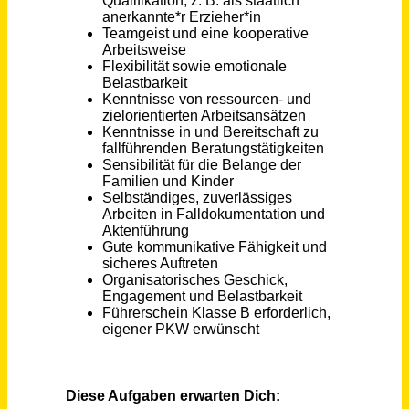
Pädagogische Fachkraft (m/w/d) Kita Dornbusch
AWO Kreisverband Frankfurt am Main
Frankfurt am Main
vor 4 Tagen
Pädagogische Fach- / Ergänzungskraft (m/w/d) Teilzeit
Kinderschutz München
München
vor einem Monat
Pädagogische Fachkraft (m/w/d)
Verein für Körper- und Mehrfachbehinderte e.V.
Aachen
vor einem Monat
Erzieher*in, Pädagogische Fachkraft und Fachkraft zur Mitarbeit (m/w/d) Vollzeit / Teilzeit
Kreisstadt Dietzenbach