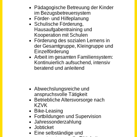
Dietzenbach
vor 5 Monaten
Pädagogische Fachkraft (w/m/d) Vollzeit/Teilzeit
Evangelischer Kirchenkreis Düsseldorf
Düsseldorf
vor einem Monat
Pädagogische Fachkraft (m/w/d) in Teil- oder Vollzeit für ISE24
NEUE WEGE e.V.
45660€ - 55200€
München
vor 6 Tagen
Sozialpädagoge/ Erzieher/ Pädagogische Fachkraft (m/w/d)
Eulenspiegel Wohn- und Werkhaus für Kinder und Jugendliche e.V.
Bad Bentheim, Rheine
vor einem Monat