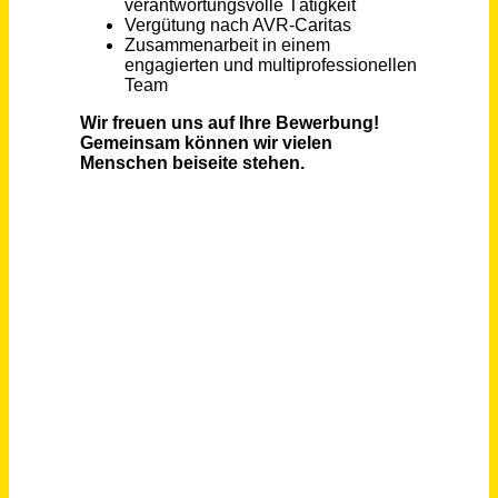
Lehrkraft / Dozent (m/w/d) für das Fach Pädagogik / Psychologie Vollzeit / Teilzeit / Honorarbasis
Gemeinnütziges Institut für Berufsbildung Dr. Engel GmbH
Schwäbisch Gmünd
vor einem Monat
Pädagogische Fachkraft (m/w/d) in Teil- oder Vollzeit für ISE24
NEUE WEGE e.V.
München
vor 7 Tagen
Pädagogische Fachkräfte (w/m/d)
Röm.-katholische Kirchengemeinde Nordbadische Bergstraße
Weinheim
vor 2 Tagen
Pädagogische Fachkraft (m/w/d) Kita Gutleut
AWO Kreisverband Frankfurt am Main