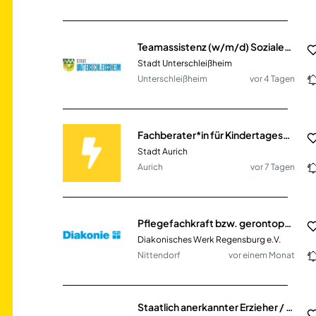
Teamassistenz (w/m/d) Soziales & Digitales
Stadt Unterschleißheim
Unterschleißheim
vor 4 Tagen
Fachberater*in für Kindertageseinrichtung (m/w/d)
Stadt Aurich
Aurich
vor 7 Tagen
Pflegefachkraft bzw. gerontopsychiatrische Fachkraft für die soziale Betreuung (m/w/d)
Diakonisches Werk Regensburg e.V.
Nittendorf
vor einem Monat
Staatlich anerkannter Erzieher / Sozialarbeiter / Sozialpädagoge / Heilpädagoge / Kindheitspädagoge / Sozialassistent (m/w/d)