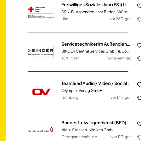
Freiwilliges Soziales Jahr (FSJ) Lieferdienst, Produktion oder Labor
DRK-Blutspendedienst Baden-Württemberg – Hessen gGmbH
Ulm
vor 26 Tagen
Servicetechniker im Außendienst (m/w/d) Region Karlsruhe, Stuttgart, Ulm
BINDER Central Services GmbH & Co.KG
Tuttlingen
vor einem Tag
Teamlead Audio / Video / Social Strategy (m/w/d)
Olympia-Verlag GmbH
Nürnberg
vor 17 Tagen
Bundesfreiwilligendienst (BFD) oder Freiwilliges sozialen Jahres (FSJ) am Franziskus-Hospital Harderberg 2026/2027
Niels-Stensen-Kliniken GmbH
Georgsmarienhütte
vor 11 Tagen