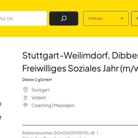
Umkreis
Job Finden
orf, Dibber-KiTa M
Stuttgart-Weilimdorf, Dibb
Freiwilliges Soziales Jahr (m/
Dibber 2 gGmbH
Stuttgart
Vollzeit
Coaching | Massagen
Referenznummer: GOH254219335795-JB
 | 