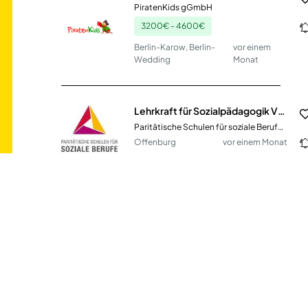
PiratenKids gGmbH
3200€ - 4600€
Berlin-Karow, Berlin-
vor einem
Wedding
Monat
Lehrkraft für Sozialpädagogik VZ / TZ (m/w/d)
Paritätische Schulen für soziale Berufe gGmbH
Offenburg
vor einem Monat
Pädagogische Fachkraft (m/w/d) Kita Dornbusch
AWO Kreisverband Frankfurt am Main
Frankfurt am Main
vor 20 Stunden
Pädagogische Fachkraft (m/w/d) Kita Gutleut
AWO Kreisverband Frankfurt am Main