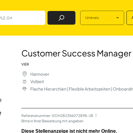
Umkreis
Job Finden
s Manager (m/w/d
Customer Success Manager 
VIER
Hannover
Vollzeit
Flache Hierarchien | Flexible Arbeitszeiten | Onboard
Referenznummer: GOH282356072898-JB
 | 
Bitte in Ihrer Bewerbung mit angeben