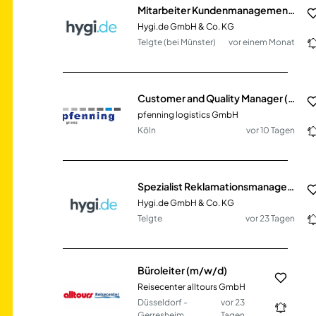
Mitarbeiter Kundenmanagement (m/w/d)
Hygi.de GmbH & Co. KG
Telgte (bei Münster)
vor einem Monat
Customer and Quality Manager (m/w/d) Distribution
pfenning logistics GmbH
Köln
vor 10 Tagen
Spezialist Reklamationsmanagement & Prozessoptimierung Kundenservice (m/w/d)
Hygi.de GmbH & Co. KG
Telgte
vor 23 Tagen
Büroleiter (m/w/d)
Reisecenter alltours GmbH
Düsseldorf -
vor 23
Gerresheim
Tagen