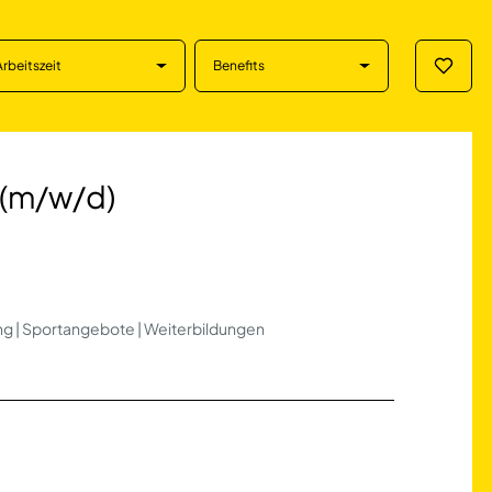
Arbeitszeit
Benefits
Merklis
) in Hannover
(m/w/d)
ing | Sportangebote | Weiterbildungen