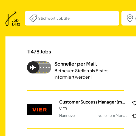
Customer Succes
11478
Jobs
Schneller per Mail.
Bei neuen Stellen als Erstes
informiert werden!
Customer Success Manager (m/w/d)
VIER
Hannover
vor einem Monat