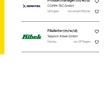
COMM-TEC GmbH
Uhingen
vor einem Monat
Filialleiter (m/w/d)
Teppich-Kibek GmbH
Hanau
vor 29 Tagen
Mitarbeiter International Service & Support (m/w/d)
Bauerfeind AG
Deutschland,
vor einem
Zeulenroda
Monat
Mitarbeiter für das Qualitätsmanagement (m/w/d)
Emsland Frischgeflügel GmbH
Börger
vor 3 Tagen