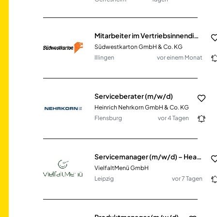
Mitarbeiter im Vertriebsinnendienst (m/w/d)
Südwestkarton GmbH & Co. KG
Illingen
vor einem Monat
Serviceberater (m/w/d)
Heinrich Nehrkorn GmbH & Co. KG
Flensburg
vor 4 Tagen
Servicemanager (m/w/d) – Head of Kundenbetreuung & Teamleitung gesucht!
VielfaltMenü GmbH
Leipzig
vor 7 Tagen
Produktmanager (m/w/d)