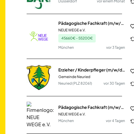
Düsseldorf
vor einem Monat
Pädagogische Fachkraft (m/w/d) in Teil- oder Vollzeit für ISE24
NEUE WEGE e.V.
45660€ - 55200€
München
vor 3 Tagen
Erzieher / Kinderpfleger (m/w/d) Vollzeit / Teilzeit
Gemeinde Neuried
Neuried (PLZ 82061)
vor 30 Tagen
Pädagogische Fachkraft (m/w/d) in Teil- oder Vollzeit für ISE24
NEUE WEGE e.V.
München
vor 4 Tagen