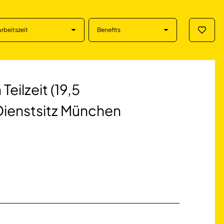
Arbeitszeit
Benefits
Merklis
zeit (19,5 Wochen
Teilzeit (19,5
ienstsitz München