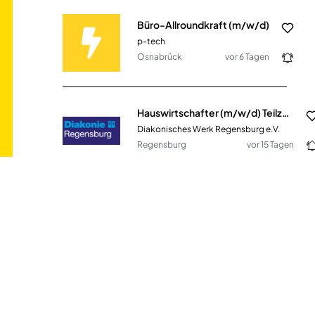
Büro-Allroundkraft (m/w/d)
p-tech
Osnabrück
vor 6 Tagen
Hauswirtschafter (m/w/d) Teilzeit
Diakonisches Werk Regensburg e.V.
Regensburg
vor 15 Tagen
Mitarbeiter*in im Finanzreferat (m/w/d) Teilzeit
ijgd - Landesverein Berlin e.V.
Berlin
vor 28 Tagen
Mitarbeiter (m/w/d) für unseren Bio-Marktstand Teilzeit
Pestalozzi Kinder- und Jugenddorf Wahlwies e.V.