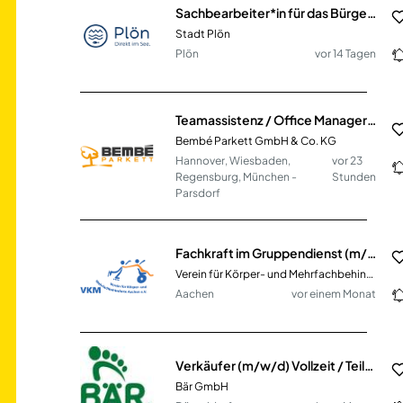
Sachbearbeiter*in für das Bürgerbüro (m/w/d) in Vollzeit / Teilzeit
Stadt Plön
Plön
vor 14 Tagen
Teamassistenz / Office Manager (m/w/d) - Vollzeit / Teilzeit
Bembé Parkett GmbH & Co. KG
Hannover, Wiesbaden,
vor 23
Regensburg, München -
Stunden
Parsdorf
Fachkraft im Gruppendienst (m/w/d) Vollzeit / Teilzeit
Verein für Körper- und Mehrfachbehinderte e.V.
Aachen
vor einem Monat
Verkäufer (m/w/d) Vollzeit / Teilzeit
Bär GmbH