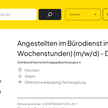
Umkreis
Job Finden
Bürodienst in Teil
Angestellten im Bürodienst in 
Wochenstunden) (m/w/d) - D
Volksbund Deutsche Kriegsgräberfürsorge e.V.
München
Teilzeit
Öffentliche Anbindung | Tarifvergütung
Referenznummer: GOH299506471425-JB
 | 