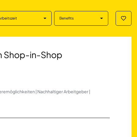
Arbeitszeit
Benefits
Merklis
op-in-Shop in Duis
ren Shop-in-Shop
eremöglichkeiten | Nachhaltiger Arbeitgeber |