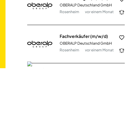
OBERALP Deutschland GmbH
Rosenheim
vor einem Monat
Fachverkäufer (m/w/d)
OBERALP Deutschland GmbH
Rosenheim
vor einem Monat
Werkzeugmechaniker (m/w/d) in Vollzeit am Standort Dautphetal-Mornshausen
STEINCO Paul vom Stein GmbH
Dautphetal-Mornshausen
vor 4 Tagen
Standortleitung für die Qualitätssicherung (m/w/d)
Emsland Frischgeflügel GmbH
Börger
vor 15 Tagen