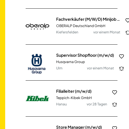
Fachverkäufer (M/W/D) Minijob Mountain Shop Frankenjura
OBERALP Deutschland GmbH
Kiefersfelden
vor einem Monat
Supervisor Shopfloor (m/w/d)
Husqvarna Group
Ulm
vor einem Monat
Filialleiter (m/w/d)
Teppich-Kibek GmbH
Hanau
vor 28 Tagen
Store Manager (m/w/d)