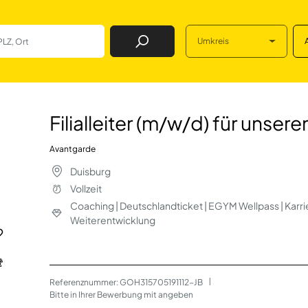
Umkreis
Job Finden
/d) für unseren Sh
Filialleiter (m/w/d) für unse
Avantgarde
Duisburg
Vollzeit
Coaching | Deutschlandticket | EGYM Wellpass | Karri
Weiterentwicklung
Referenznummer: GOH315705191112-JB
 | 
Bitte in Ihrer Bewerbung mit angeben