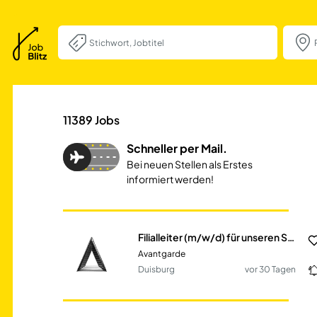
Filialleiter (m/w
11389
Jobs
Schneller per Mail.
Bei neuen Stellen als Erstes
informiert werden!
Filialleiter (m/w/d) für unseren Shop-in-Shop
Avantgarde
Duisburg
vor 30 Tagen