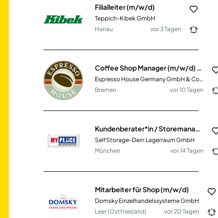
Filialleiter (m/w/d)
Teppich-Kibek GmbH
Hanau
vor 3 Tagen
Coffee Shop Manager (m/w/d) – Bremen
Espresso House Germany GmbH & Co. KG
Bremen
vor 10 Tagen
Kundenberater*in / Storemanager*in (m/w/d)
SelfStorage-Dein Lagerraum GmbH
München
vor 14 Tagen
Mitarbeiter für Shop (m/w/d)
Domsky Einzelhandelssysteme GmbH
Leer (Ostfriesland)
vor 20 Tagen