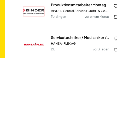
Produktionsmitarbeiter Montage & Schäumerei (m/w/d)
BINDER Central Services GmbH & Co.KG
Tuttlingen
vor einem Monat
Servicetechniker / Mechaniker / Schlosser / Monteur (m/w/d) mit eigener mobiler Werkstatt
HANSA-FLEX AG
DE
vor 3 Tagen
Servicetechniker / Mechaniker / Schlosser / Monteur (m/w/d) mit eigener mobiler Werkstatt
HANSA-FLEX AG
Lübeck
vor 3 Tagen
Monteur für Maschinen- und Anlagentransport (m/w/d)
WERTZ Handelsgesellschaft mbH & Co. KG
Aachen
vor einem Monat