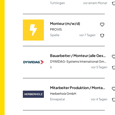
Tuttlingen
vor einem Monat
Monteur (m/w/d)
PROVIS
Spelle
vor 7 Tagen
Bauarbeiter / Monteur (alle Geschlechtsidentitäten)
DYWIDAG-Systems International GmbH
b
vor 5 Tagen
Mitarbeiter Produktion / Montage Industriearmaturen (m/w/d)
Herberholz GmbH
Ennepetal
vor 4 Tagen