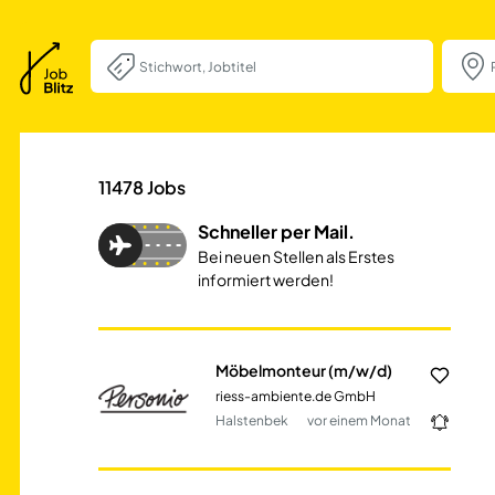
Möbelmonteur (m
11478
Jobs
Schneller per Mail.
Bei neuen Stellen als Erstes
informiert werden!
Möbelmonteur (m/w/d)
riess-ambiente.de GmbH
Halstenbek
vor einem Monat