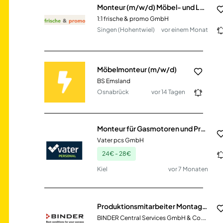
Monteur (m/w/d) Möbel- und Ladenbau - Lager / Montage
1:1 frische & promo GmbH
Singen (Hohentwiel)
vor einem Monat
Möbelmonteur (m/w/d)
BS Emsland
Osnabrück
vor 14 Tagen
Monteur für Gasmotoren und Prüfstandtechnik (m/w/d)
Vater pcs GmbH
24€ - 28€
Kiel
vor 7 Monaten
Produktionsmitarbeiter Montage / Kesselbau (m/w/d)
BINDER Central Services GmbH & Co.KG