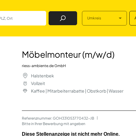
Umkreis
Job Finden
/w/d) in Halsten
Möbelmonteur (m/w/d)
riess-ambiente.de GmbH
Halstenbek
Vollzeit
Kaffee | Mitarbeiterrabatte | Obstkorb | Wasser
Referenznummer: GOH331053770432-JB
 | 
Bitte in Ihrer Bewerbung mit angeben